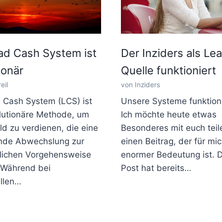
ad Cash System ist
Der Inziders als Le
ionär
Quelle funktioniert
eil
von Inziders
 Cash System (LCS) ist
Unsere Systeme funktion
olutionäre Methode, um
Ich möchte heute etwas
ld zu verdienen, die eine
Besonderes mit euch teil
ende Abwechslung zur
einen Beitrag, der für mi
ichen Vorgehensweise
enormer Bedeutung ist. D
. Während bei
Post hat bereits…
ellen…