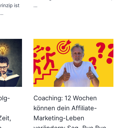
inzip ist
…
r…
olg-
Coaching: 12 Wochen
können dein Affiliate-
eit,
Marketing-Leben
b
verändern: Sag „Bye Bye,