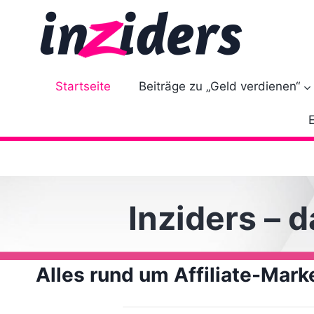
Z
u
m
I
n
Startseite
Beiträge zu „Geld verdienen“
h
a
l
t
s
p
Inziders – 
r
i
n
Alles rund um Affiliate-Mark
g
e
n