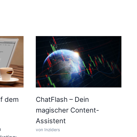
uf dem
ChatFlash – Dein
magischer Content-
Assistent
n
von Inziders