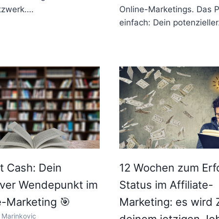
tzwerk….
Online-Marketings. Das Pr
einfach: Dein potenzielle
t Cash: Dein
12 Wochen zum Erf
tiver Wendepunkt im
Status im Affiliate-
te-Marketing 🎯
Marketing: es wird Z
 Marinkovic
deinem jetzigen Jo