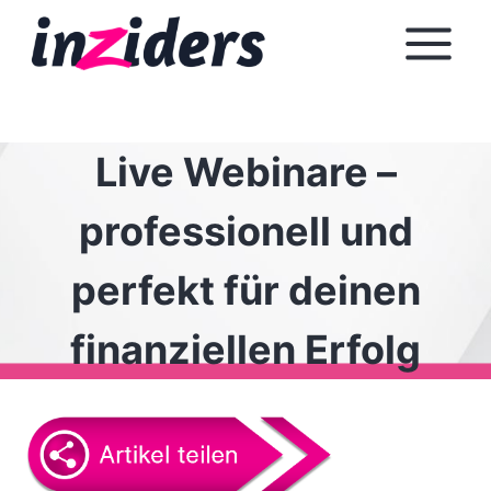
Z
u
m
I
n
Live Webinare –
h
a
professionell und
l
t
perfekt für deinen
s
p
finanziellen Erfolg
r
i
n
g
e
n