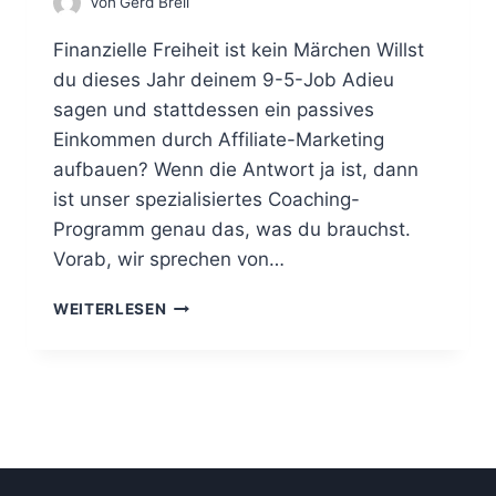
Von
Gerd Breil
I
L
Finanzielle Freiheit ist kein Märchen Willst
I
A
du dieses Jahr deinem 9-5-Job Adieu
T
sagen und stattdessen ein passives
E
Einkommen durch Affiliate-Marketing
-
M
aufbauen? Wenn die Antwort ja ist, dann
A
ist unser spezialisiertes Coaching-
R
Programm genau das, was du brauchst.
K
Vorab, wir sprechen von…
E
T
C
I
WEITERLESEN
O
N
A
G
C
:
H
E
I
S
N
W
G
I
:
R