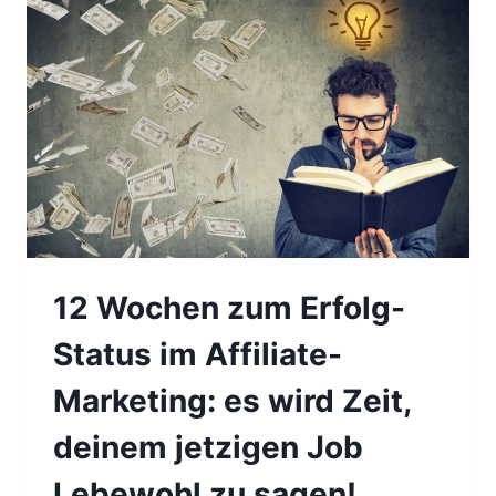
N
D
E
I
N
F
A
C
H
B
E
S
S
12 Wochen zum Erfolg-
E
R
Status im Affiliate-
P
R
Marketing: es wird Zeit,
Ä
S
deinem jetzigen Job
E
N
Lebewohl zu sagen!