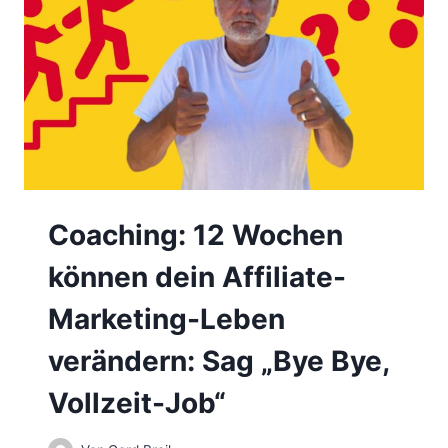
Z
E
U
N
M
Z
E
S
R
C
F
H
O
E
L
I
G
N
-
E
S
Coaching: 12 Wochen
N
T
!
A
können dein Affiliate-
T
U
Marketing-Leben
S
I
verändern: Sag „Bye Bye,
M
A
Vollzeit-Job“
F
F