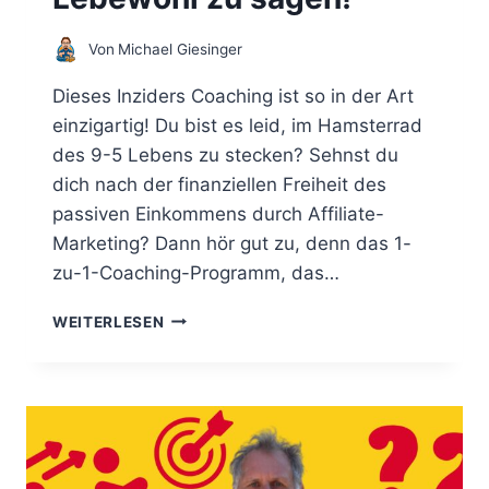
T
I
Von
Michael Giesinger
E
R
Dieses Inziders Coaching ist so in der Art
E
N
einzigartig! Du bist es leid, im Hamsterrad
-
des 9-5 Lebens zu stecken? Sehnst du
L
dich nach der finanziellen Freiheit des
A
S
passiven Einkommens durch Affiliate-
S
Marketing? Dann hör gut zu, denn das 1-
D
zu-1-Coaching-Programm, das…
E
I
1
WEITERLESEN
N
2
E
W
K
O
O
C
M
H
P
E
E
N
T