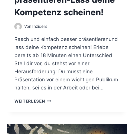
G
S
Kompetenz scheinen!
G
E
Von
Inziders
S
P
Rasch und einfach besser präsentierenund
R
Ä
lass deine Kompetenz scheinen! Erlebe
C
bereits ab 18 Minuten einen Unterschied
H
Stell dir vor, du stehst vor einer
Herausforderung: Du musst eine
Präsentation vor einem wichtigen Publikum
halten, sei es in der Arbeit oder bei…
R
WEITERLESEN
A
S
C
H
U