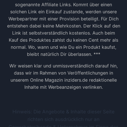
I
O
sogenannte Affiliate Links. Kommt über einen
L
B
solchen Link ein Einkauf zustande, werden unsere
I
L
Werbepartner mit einer Provision beteiligt. Für Dich
A
E
entstehen dabei keine Mehrkosten. Der Klick auf den
T
B
E
Link ist selbstverständlich kostenlos. Auch beim
E
-
W
Kauf des Produktes zahlst du keinen Cent mehr als
M
O
normal. Wo, wann und wie Du ein Produkt kaufst,
A
H
bleibt natürlich Dir überlassen. ***
R
L
K
Z
Wir weisen klar und unmissverständlich darauf hin,
E
U
dass wir im Rahmen von Veröffentlichungen in
T
S
unserem Online Magazin inziders.de redaktionelle
I
A
N
G
Inhalte mit Werbeanzeigen verlinken.
G
E
-
N
L
!
E
Hinweis: Die Angebote & Inhalte dieser Seite
B
richten sich ausdrücklich nur an
E