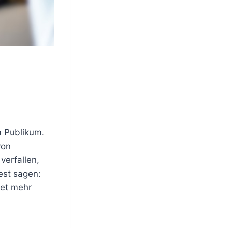
m Publikum.
von
verfallen,
est sagen:
tet mehr