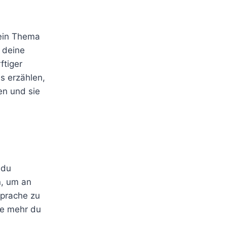
ein Thema
r deine
ftiger
s erzählen,
en und sie
 du
n, um an
sprache zu
Je mehr du