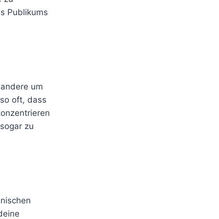
es Publikums
s andere um
so oft, dass
konzentrieren
 sogar zu
hnischen
 deine