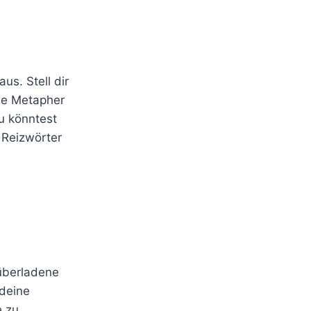
us. Stell dir
ine Metapher
u könntest
 Reizwörter
 überladene
 deine
e zu