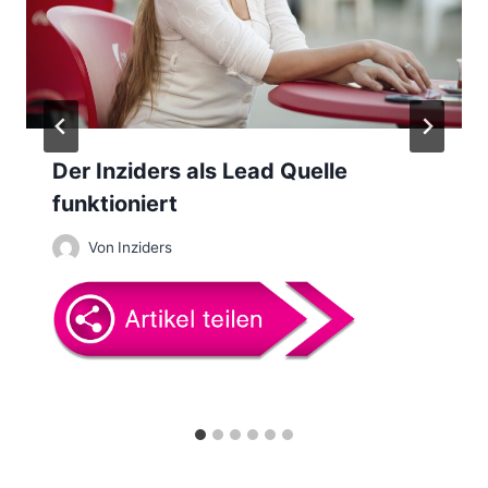
g
a
t
Der Inziders als Lead Quelle
i
funktioniert
o
Von
Inziders
n