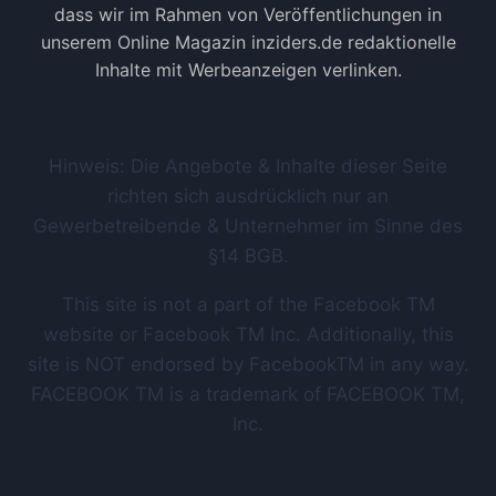
dass wir im Rahmen von Veröffentlichungen in
unserem Online Magazin inziders.de redaktionelle
Inhalte mit Werbeanzeigen verlinken.
Hinweis: Die Angebote & Inhalte dieser Seite
richten sich ausdrücklich nur an
Gewerbetreibende & Unternehmer im Sinne des
§14 BGB.
This site is not a part of the Facebook TM
website or Facebook TM Inc. Additionally, this
site is NOT endorsed by FacebookTM in any way.
FACEBOOK TM is a trademark of FACEBOOK TM,
Inc.