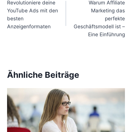
Revolutioniere deine
Warum Affiliate
e
YouTube Ads mit den
Marketing das
i
besten
perfekte
Anzeigenformaten
Geschäftsmodell ist –
t
Eine Einführung
r
a
g
Ähnliche Beiträge
s
n
a
v
i