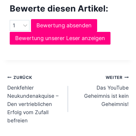
Bewerte diesen Artikel:
Bewertung absenden
Bewertung unserer Leser anzeigen
B
ZURÜCK
WEITER
Denkfehler
Das YouTube
e
Neukundenakquise –
Geheimnis ist kein
i
Den vertrieblichen
Geheimnis!
Erfolg vom Zufall
t
befreien
r