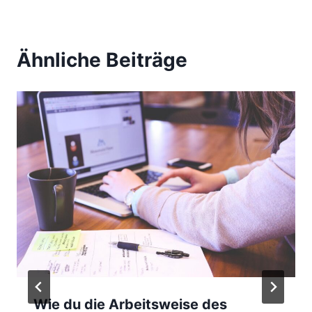
a
g
Ähnliche Beiträge
s
n
a
v
i
g
a
t
Wie du die Arbeitsweise des
i