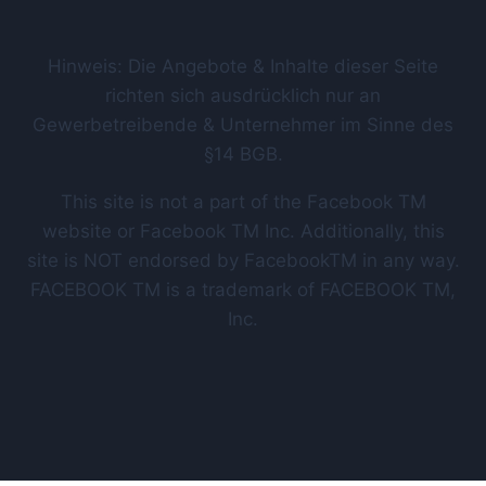
Hinweis: Die Angebote & Inhalte dieser Seite
richten sich ausdrücklich nur an
Gewerbetreibende & Unternehmer im Sinne des
§14 BGB.
This site is not a part of the Facebook TM
website or Facebook TM Inc. Additionally, this
site is NOT endorsed by FacebookTM in any way.
FACEBOOK TM is a trademark of FACEBOOK TM,
Inc.