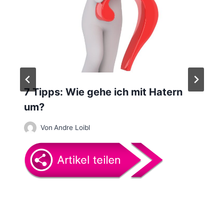
v
i
g
a
t
7 Tipps: Wie gehe ich mit Hatern
i
um?
o
Von
Andre Loibl
n