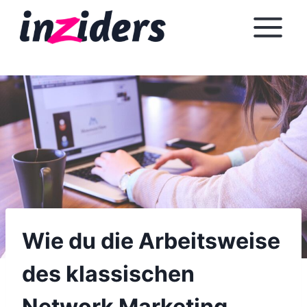
Z
u
m
I
n
h
a
l
t
s
p
r
i
Wie du die Arbeitsweise
n
des klassischen
g
e
Network Marketing
n