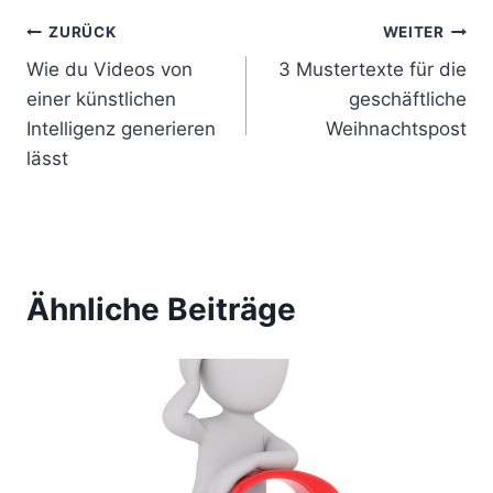
B
ZURÜCK
WEITER
Wie du Videos von
3 Mustertexte für die
e
einer künstlichen
geschäftliche
i
Intelligenz generieren
Weihnachtspost
lässt
t
r
a
Ähnliche Beiträge
g
s
n
a