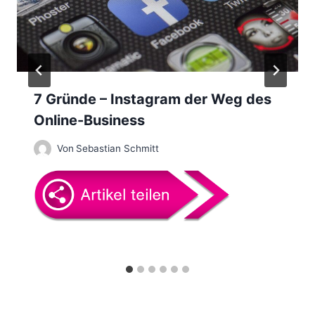
i
g
a
7 Gründe – Instagram der Weg des
t
Online-Business
i
Von
Sebastian Schmitt
o
n