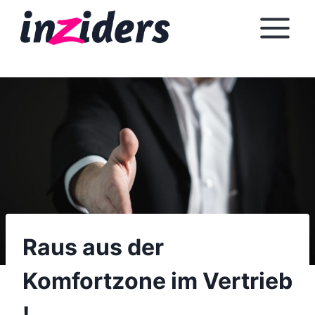
Z
u
m
I
n
h
a
l
t
s
p
r
i
Raus aus der
n
Komfortzone im Vertrieb
g
e
!
n