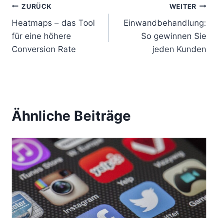
B
ZURÜCK
WEITER
Heatmaps – das Tool
Einwandbehandlung:
e
für eine höhere
So gewinnen Sie
i
Conversion Rate
jeden Kunden
t
r
a
Ähnliche Beiträge
g
s
n
a
v