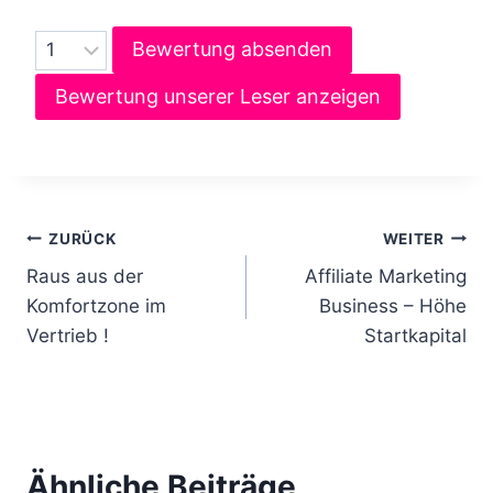
Bewertung absenden
Bewertung unserer Leser anzeigen
B
ZURÜCK
WEITER
Raus aus der
Affiliate Marketing
e
Komfortzone im
Business – Höhe
i
Vertrieb !
Startkapital
t
r
a
Ähnliche Beiträge