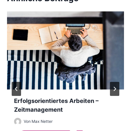
g
s
n
a
v
i
g
a
Erfolgsorientiertes Arbeiten –
t
Zeitmanagement
i
Von
Max Netter
o