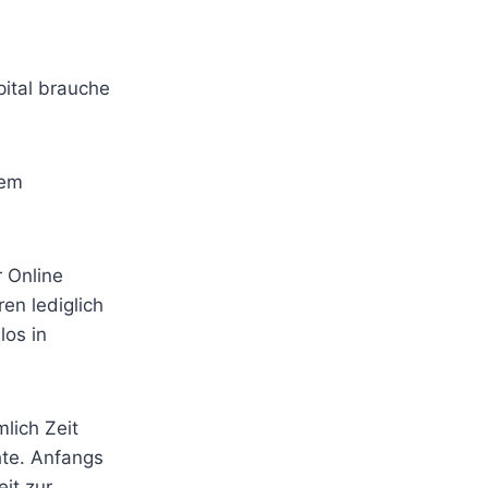
pital brauche
dem
r Online
en lediglich
los in
lich Zeit
te. Anfangs
eit zur