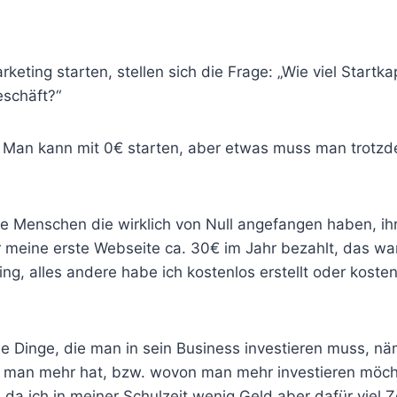
rketing starten, stellen sich die Frage: „Wie viel Startka
eschäft?“
 Man kann mit 0€ starten, aber etwas muss man trotz
le Menschen die wirklich von Null angefangen haben, ih
 meine erste Webseite ca. 30€ im Jahr bezahlt, das war
g, alles andere habe ich kostenlos erstellt oder kosten
ne Dinge, die man in sein Business investieren muss, näm
 man mehr hat, bzw. wovon man mehr investieren möch
, da ich in meiner Schulzeit wenig Geld aber dafür viel Z