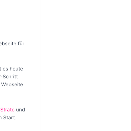
ebseite für
t es heute
-Schritt
e Webseite
n
Strato
und
n Start.