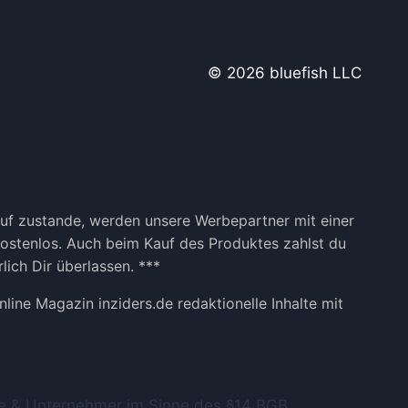
G
E
N
F
© 2026 bluefish LLC
Ü
R
D
E
N
E
R
F
kauf zustande, werden unsere Werbepartner mit einer
O
 kostenlos. Auch beim Kauf des Produktes zahlst du
L
lich Dir überlassen. ***
G
A
ine Magazin inziders.de redaktionelle Inhalte mit
U
F
I
N
S
nde & Unternehmer im Sinne des §14 BGB.
T