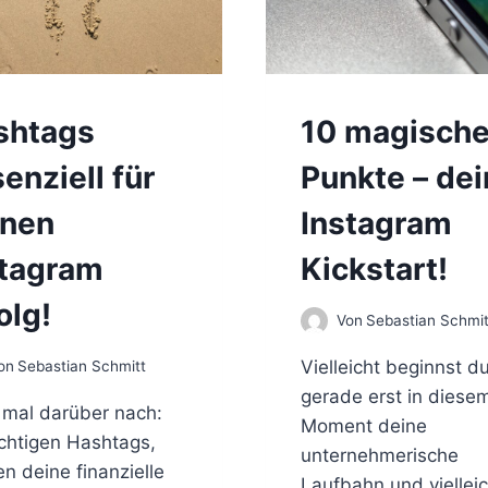
shtags
10 magisch
enziell für
Punkte – dei
inen
Instagram
stagram
Kickstart!
olg!
Von
Sebastian Schmit
Vielleicht beginnst du
on
Sebastian Schmitt
gerade erst in diese
mal darüber nach:
Moment deine
ichtigen Hashtags,
unternehmerische
n deine finanzielle
Laufbahn und vielleic