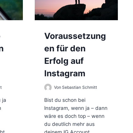
e
Voraussetzung
n
en für den
Erfolg auf
Instagram
t
Von
Sebastian Schmitt
 ja
Bist du schon bei
m
Instagram, wenn ja – dann
wäre es doch top – wenn
du deutlich mehr aus
ht
deinem IG Account