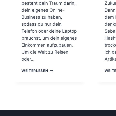
besteht dein Traum darin,
Zukun
dein eigenes Online-
Dann 
Business zu haben,
dem E
sodass du nur dein
denks
Telefon oder deine Laptop
Sebas
brauchst, um dein eigenes
Hasht
Einkommen aufzubauen.
troc
Um die Welt zu Reisen
ich d
oder…
Artike
7
WEITERLESEN
WEIT
G
R
Ü
N
D
E
–
I