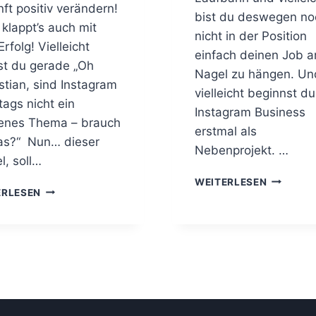
ft positiv verändern!
bist du deswegen no
klappt’s auch mit
nicht in der Position
rfolg! Vielleicht
einfach deinen Job a
t du gerade „Oh
Nagel zu hängen. Un
tian, sind Instagram
vielleicht beginnst du
ags nicht ein
Instagram Business
kenes Thema – brauch
erstmal als
as?“ Nun… dieser
Nebenprojekt. …
l, soll…
1
WEITERLESEN
H
ERLESEN
0
A
M
S
A
H
G
T
I
A
S
G
C
S
H
E
E