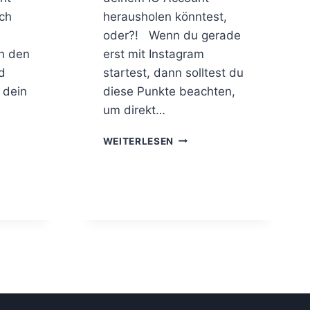
ch
herausholen könntest,
oder?! Wenn du gerade
n den
erst mit Instagram
d
startest, dann solltest du
 dein
diese Punkte beachten,
um direkt…
V
WEITERLESEN
O
R
A
U
S
S
E
T
Z
U
N