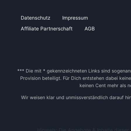
N
S
T
Datenschutz
Impressum
A
G
Affiliate Partnerschaft
AGB
R
A
M
D
E
R
W
*** Die mit * gekennzeichneten Links sind sogenann
E
Provision beteiligt. Für Dich entstehen dabei kei
G
keinen Cent mehr als no
D
E
Wir weisen klar und unmissverständlich darauf hi
S
O
N
L
I
Hinweis: Die Angebote & Inhalte dieser