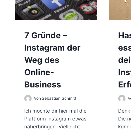
7 Gründe –
Ha
Instagram der
ess
Weg des
de
Online-
In
Business
Erf
Von
Sebastian Schmitt
V
Ich möchte dir hier mal die
Denk 
Plattform Instagram etwas
Die r
näherbringen. Vielleicht
könne