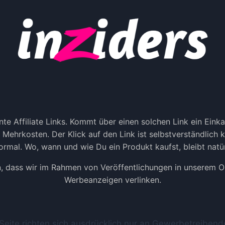
S
P
S
U
E
N
N
K
Z
T
I
E
E
–
L
D
L
E
F
I
Ü
N
R
te Affiliate Links. Kommt über einen solchen Link ein Ein
I
D
ne Mehrkosten. Der Klick auf den Link ist selbstverständlich
N
E
S
rmal. Wo, wann und wie Du ein Produkt kaufst, bleibt natür
I
T
N
A
n, dass wir im Rahmen von Veröffentlichungen in unserem Onl
E
G
Werbeanzeigen verlinken.
N
R
I
A
N
M
S
K
 Seite richten sich ausdrücklich nur an Gewerbetreibe