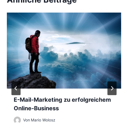
a
g
s
n
a
v
i
g
a
E-Mail-Marketing zu erfolgreichem
Online-Business
t
Von
Mario Wolosz
i