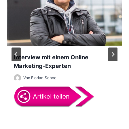
a
v
i
g
a
Interview mit einem Online
Marketing-Experten
t
Von
Florian Schoel
i
o
n