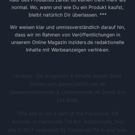
normal. Wo, wann und wie Du ein Produkt kaufst,
bleibt natürlich Dir überlassen. ***
Wir weisen klar und unmissverständlich darauf hin,
dass wir im Rahmen von Veröffentlichungen in
unserem Online Magazin inziders.de redaktionelle
Inhalte mit Werbeanzeigen verlinken.
Hinweis: Die Angebote & Inhalte dieser Seite
richten sich ausdrücklich nur an
Gewerbetreibende & Unternehmer im Sinne des
§14 BGB.
This site is not a part of the Facebook TM
website or Facebook TM Inc. Additionally, this
site is NOT endorsed by FacebookTM in any way.