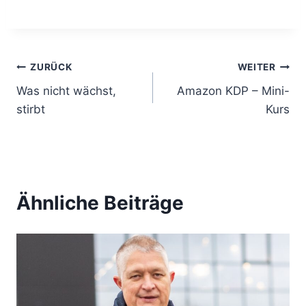
B
ZURÜCK
WEITER
Was nicht wächst,
Amazon KDP – Mini-
e
stirbt
Kurs
i
t
r
Ähnliche Beiträge
a
g
s
n