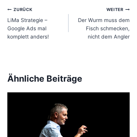
B
ZURÜCK
WEITER
LiMa Strategie –
Der Wurm muss dem
e
Google Ads mal
Fisch schmecken,
i
komplett anders!
nicht dem Angler
t
r
a
Ähnliche Beiträge
g
s
n
a