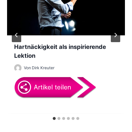
v
i
g
a
Hartnäckigkeit als inspirierende
t
Lektion
i
Von
Dirk Kreuter
o
n