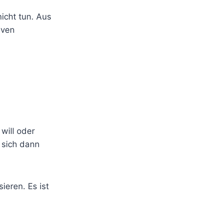
icht tun. Aus
iven
will oder
t sich dann
ieren. Es ist