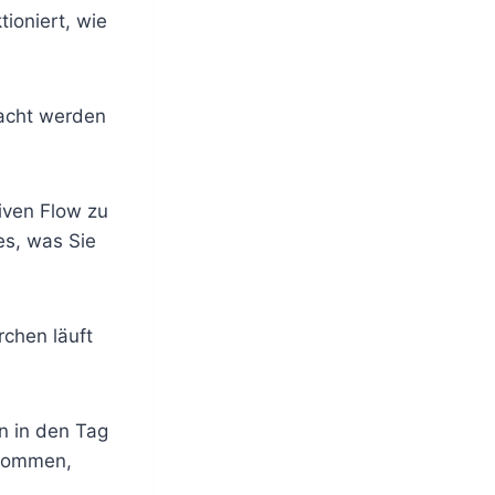
ioniert, wie
racht werden
tiven Flow zu
es, was Sie
chen läuft
n in den Tag
 kommen,