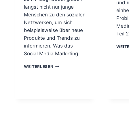
und m
längst nicht nur junge
einh
Menschen zu den sozialen
Probl
Netzwerken, um sich
Media
beispielsweise über neue
Teil 2
Produkte und Trends zu
informieren. Was das
WEIT
Social Media Marketing…
W
WEITERLESEN
A
R
U
M
I
S
T
S
O
C