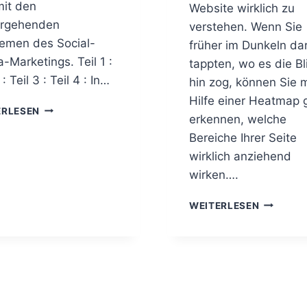
it den
Website wirklich zu
ergehenden
verstehen. Wenn Sie
emen des Social-
früher im Dunkeln da
-Marketings. Teil 1 :
tappten, wo es die Bl
 : Teil 3 : Teil 4 : In…
hin zog, können Sie m
Hilfe einer Heatmap
M
ERLESEN
erkennen, welche
I
N
Bereiche Ihrer Seite
I
wirklich anziehend
K
wirken….
U
R
H
WEITERLESEN
S
E
–
A
S
T
O
M
C
A
I
P
A
S