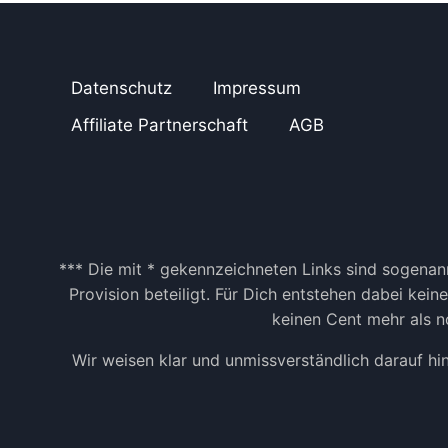
I
A
L
M
Datenschutz
Impressum
E
D
Affiliate Partnerschaft
AGB
I
A
M
A
R
K
E
*** Die mit * gekennzeichneten Links sind sogenann
T
Provision beteiligt. Für Dich entstehen dabei kei
I
keinen Cent mehr als no
N
G
Wir weisen klar und unmissverständlich darauf hi
U
N
V
E