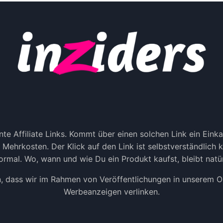
L
–
M
D
E
A
D
S
I
T
A
O
M
O
A
L
R
F
K
Ü
E
R
T
E
I
I
te Affiliate Links. Kommt über einen solchen Link ein Ein
N
N
ne Mehrkosten. Der Klick auf den Link ist selbstverständlich
G
E
rmal. Wo, wann und wie Du ein Produkt kaufst, bleibt natür
H
Ö
n, dass wir im Rahmen von Veröffentlichungen in unserem Onl
H
Werbeanzeigen verlinken.
E
R
E