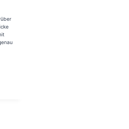
rüber
icke
it
 genau