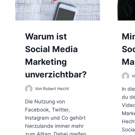
Warum ist
Min
Social Media
Soc
Marketing
Ma
unverzichtbar?
V
In di
Von
Robert Hecht
du de
Die Nutzung von
Video
Facebook, Twitter,
Marke
Instagram und Co gehört
Hech
hierzulande immer mehr
Socia
zum Alltag. Dabei greifen