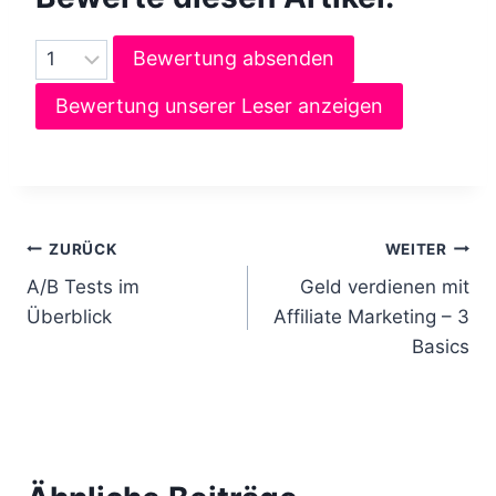
Bewertung absenden
Bewertung unserer Leser anzeigen
B
ZURÜCK
WEITER
A/B Tests im
Geld verdienen mit
e
Überblick
Affiliate Marketing – 3
i
Basics
t
r
a