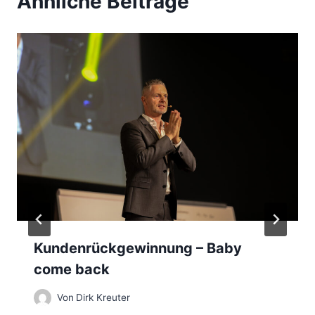
Ähnliche Beiträge
g
s
n
a
v
i
g
a
Kundenrückgewinnung – Baby
t
come back
i
Von
Dirk Kreuter