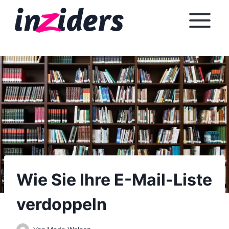
Z
u
m
I
n
h
a
l
t
s
p
r
i
Wie Sie Ihre E-Mail-Liste
n
verdoppeln
g
e
n