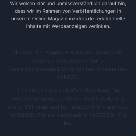
Wir weisen klar und unmissverständlich darauf hin,
dass wir im Rahmen von Veröffentlichungen in
unserem Online Magazin inziders.de redaktionelle
Inhalte mit Werbeanzeigen verlinken.
Hinweis: Die Angebote & Inhalte dieser Seite
richten sich ausdrücklich nur an
Gewerbetreibende & Unternehmer im Sinne des
§14 BGB.
This site is not a part of the Facebook TM
website or Facebook TM Inc. Additionally, this
site is NOT endorsed by FacebookTM in any way.
FACEBOOK TM is a trademark of FACEBOOK TM,
Inc.