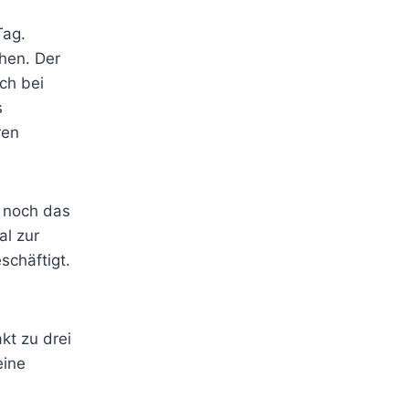
Tag.
hen. Der
ch bei
s
ren
 noch das
al zur
schäftigt.
kt zu drei
eine