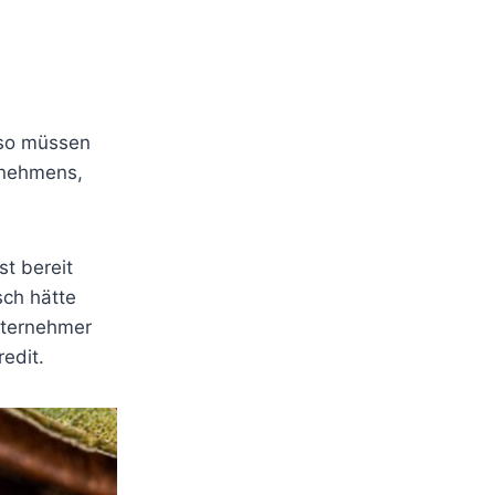
lso müssen
ernehmens,
st bereit
ch hätte
nternehmer
redit.