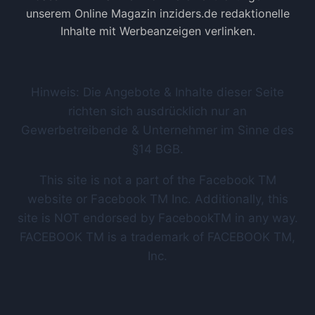
unserem Online Magazin inziders.de redaktionelle
Inhalte mit Werbeanzeigen verlinken.
Hinweis: Die Angebote & Inhalte dieser Seite
richten sich ausdrücklich nur an
Gewerbetreibende & Unternehmer im Sinne des
§14 BGB.
This site is not a part of the Facebook TM
website or Facebook TM Inc. Additionally, this
site is NOT endorsed by FacebookTM in any way.
FACEBOOK TM is a trademark of FACEBOOK TM,
Inc.