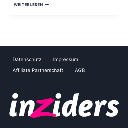
A
WEITERLESEN
F
F
I
L
I
A
T
E
–
Datenschutz
Impressum
S
A
Affiliate Partnerschaft
AGB
A
S
S
O
F
T
W
A
R