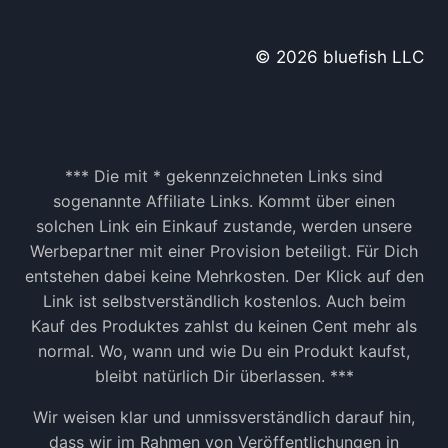
E
A
L
© 2026 bluefish LLC
S
M
I
T
G
L
*** Die mit * gekennzeichneten Links sind
I
sogenannte Affiliate Links. Kommt über einen
E
solchen Link ein Einkauf zustande, werden unsere
D
Werbepartner mit einer Provision beteiligt. Für Dich
E
entstehen dabei keine Mehrkosten. Der Klick auf den
R
B
Link ist selbstverständlich kostenlos. Auch beim
E
Kauf des Produktes zahlst du keinen Cent mehr als
R
normal. Wo, wann und wie Du ein Produkt kaufst,
E
bleibt natürlich Dir überlassen. ***
I
C
Wir weisen klar und unmissverständlich darauf hin,
H
dass wir im Rahmen von Veröffentlichungen in
E