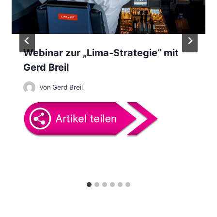
i
g
a
Webinar zur „Lima-Strategie“ mit
t
Gerd Breil
i
Von
Gerd Breil
o
n