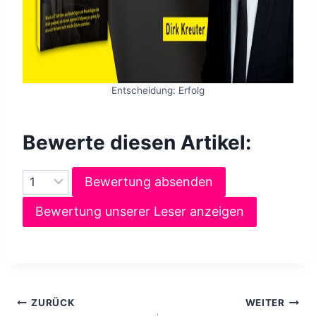
Entscheidung: Erfolg
Bewerte diesen Artikel:
Bewertung absenden
Bewertung unserer Leser anzeigen
B
ZURÜCK
WEITER