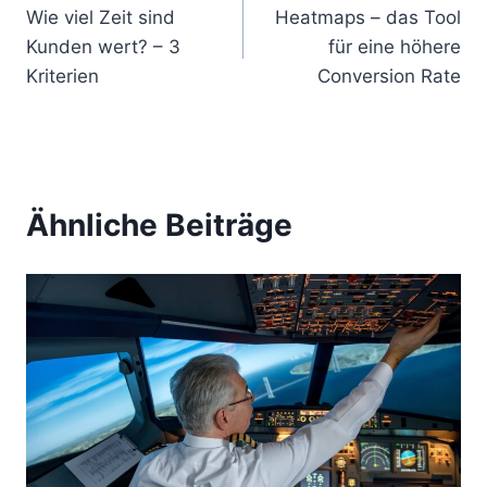
Wie viel Zeit sind
Heatmaps – das Tool
e
Kunden wert? – 3
für eine höhere
i
Kriterien
Conversion Rate
t
r
a
Ähnliche Beiträge
g
s
n
a
v