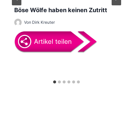
a
Böse Wölfe haben keinen Zutritt
t
Von
Dirk Kreuter
i
o
n