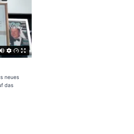
is neues
uf das