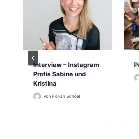
s
n
a
v
i
Interview – Instagram
P
g
Profis Sabine und
Kristina
a
Von
Florian Schoel
t
i
o