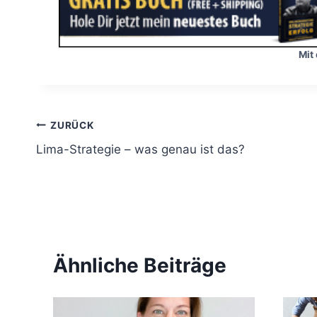
Mit
B
ZURÜCK
Lima-Strategie – was genau ist das?
e
i
t
r
Ähnliche Beiträge
a
g