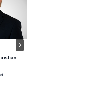
Interview mit Bitcoin-
ristian
Experte Thomas
Pollad
el
Von
Florian Schoel