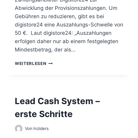
P
R
Abwicklung der Provisionszahlungen. Um
O
Gebühren zu reduzieren, gibt es bei
digistore24 eine Auszahlungs-Schwelle von
50 €. Laut digistore24: „Auszahlungen
erfolgen daher nur ab einem festgelegten
Mindestbetrag, der als…
L
WEITERLESEN
E
A
D
C
A
Lead Cash System –
S
H
erste Schritte
S
Y
S
Von
Inziders
T