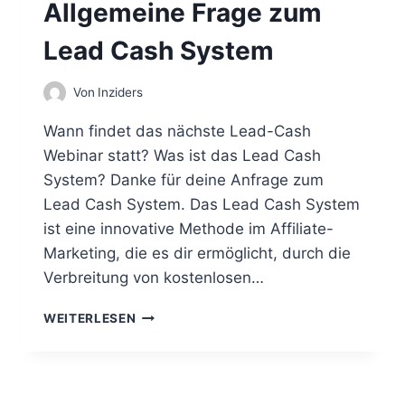
Allgemeine Frage zum
A
D
U
A
Lead Cash System
I
T
S
E
T
Von
Inziders
N
D
E
E
Wann findet das nächste Lead-Cash
R
R
H
Webinar statt? Was ist das Lead Cash
I
A
System? Danke für deine Anfrage zum
N
L
Z
Lead Cash System. Das Lead Cash System
T
I
E
ist eine innovative Methode im Affiliate-
D
N
Marketing, die es dir ermöglicht, durch die
E
Verbreitung von kostenlosen…
R
S
A
L
WEITERLESEN
L
I
L
N
G
K
E
?