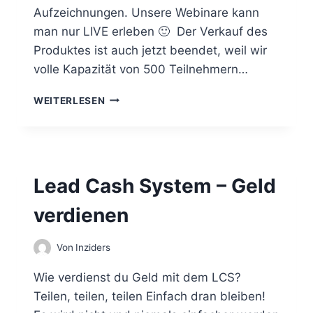
Aufzeichnungen. Unsere Webinare kann
man nur LIVE erleben 🙂 Der Verkauf des
Produktes ist auch jetzt beendet, weil wir
volle Kapazität von 500 Teilnehmern…
L
WEITERLESEN
E
A
D
C
A
Lead Cash System – Geld
S
H
verdienen
S
Y
S
Von
Inziders
T
E
Wie verdienst du Geld mit dem LCS?
M
Teilen, teilen, teilen Einfach dran bleiben!
–