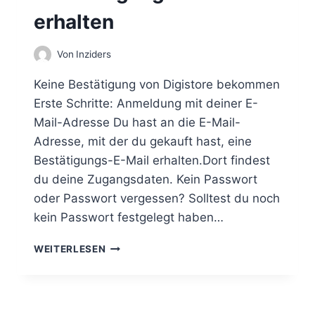
Y
erhalten
S
T
E
Von
Inziders
M
–
Keine Bestätigung von Digistore bekommen
E
Erste Schritte: Anmeldung mit deiner E-
R
Mail-Adresse Du hast an die E-Mail-
S
T
Adresse, mit der du gekauft hast, eine
E
Bestätigungs-E-Mail erhalten.Dort findest
S
du deine Zugangsdaten. Kein Passwort
C
oder Passwort vergessen? Solltest du noch
H
R
kein Passwort festgelegt haben…
I
T
L
WEITERLESEN
T
E
E
A
D
C