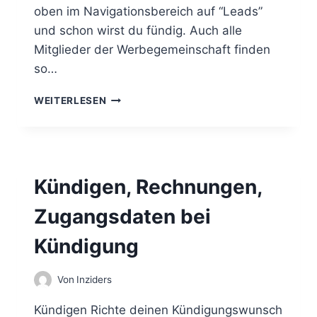
Ü
oben im Navigationsbereich auf “Leads”
C
und schon wirst du fündig. Auch alle
K
Mitglieder der Werbegemeinschaft finden
G
A
so…
B
E
L
WEITERLESEN
F
E
R
A
I
D
S
S
T
S
Kündigen, Rechnungen,
A
M
Zugangsdaten bei
M
E
Kündigung
L
N
,
Von
Inziders
L
E
Kündigen Richte deinen Kündigungswunsch