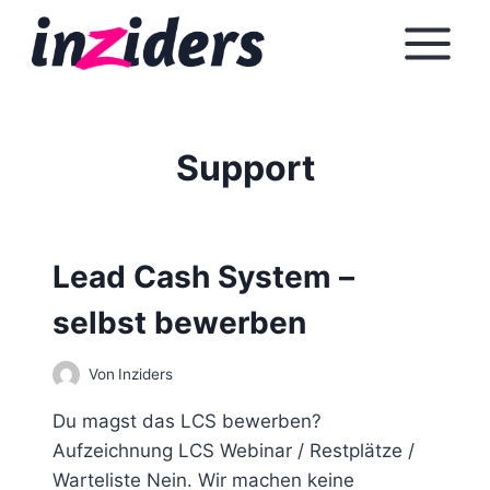
Z
u
m
I
n
Support
h
a
l
t
Lead Cash System –
s
p
selbst bewerben
r
i
Von
Inziders
n
Du magst das LCS bewerben?
g
Aufzeichnung LCS Webinar / Restplätze /
e
Warteliste Nein. Wir machen keine
n