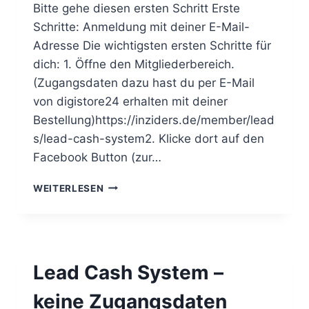
E
Bitte gehe diesen ersten Schritt Erste
M
Schritte: Anmeldung mit deiner E-Mail-
–
Adresse Die wichtigsten ersten Schritte für
A
U
dich: 1. Öffne den Mitgliederbereich.
S
(Zugangsdaten dazu hast du per E-Mail
Z
von digistore24 erhalten mit deiner
A
Bestellung)https://inziders.de/member/lead
H
L
s/lead-cash-system2. Klicke dort auf den
U
Facebook Button (zur…
N
G
L
WEITERLESEN
E
A
D
C
A
Lead Cash System –
S
H
keine Zugangsdaten
S