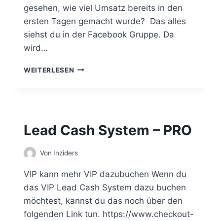
E
gesehen, wie viel Umsatz bereits in den
L
ersten Tagen gemacht wurde? Das alles
D
siehst du in der Facebook Gruppe. Da
V
wird…
E
R
L
D
WEITERLESEN
E
I
A
E
D
N
C
E
A
N
Lead Cash System – PRO
S
H
S
Von
Inziders
Y
S
VIP kann mehr VIP dazubuchen Wenn du
T
das VIP Lead Cash System dazu buchen
E
möchtest, kannst du das noch über den
M
–
folgenden Link tun. https://www.checkout-