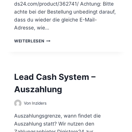
K
ds24.com/product/362741/ Achtung: Bitte
Ü
achte bei der Bestellung unbedingt darauf,
N
dass du wieder die gleiche E-Mail-
D
I
Adresse, wie…
G
E
L
WEITERLESEN
N
E
A
D
C
A
Lead Cash System –
S
H
Auszahlung
S
Y
S
Von
Inziders
T
E
Auszahlungsgrenze, wann findet die
M
Auszahlung statt? Wir nutzen den
–
Zahlungsanbieter Digistore24 zur