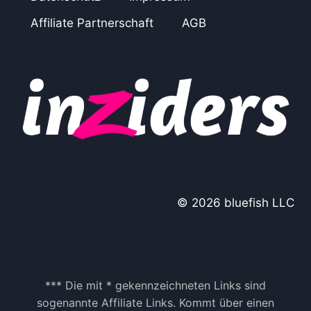
E
A
C
Affiliate Partnerschaft
AGB
D
H
S
N
U
N
G
E
N
,
Z
U
G
A
© 2026 bluefish LLC
N
G
S
D
A
T
*** Die mit * gekennzeichneten Links sind
E
sogenannte Affiliate Links. Kommt über einen