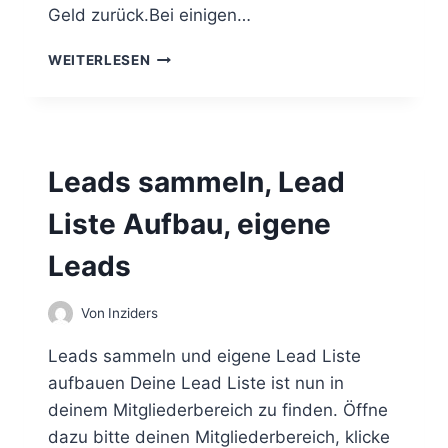
L
Geld zurück.Bei einigen…
T
E
W
WEITERLESEN
N
I
D
E
R
R
Leads sammeln, Lead
U
F
Liste Aufbau, eigene
,
R
Leads
Ü
C
K
Von
Inziders
G
A
Leads sammeln und eigene Lead Liste
B
aufbauen Deine Lead Liste ist nun in
E
deinem Mitgliederbereich zu finden. Öffne
,
R
dazu bitte deinen Mitgliederbereich, klicke