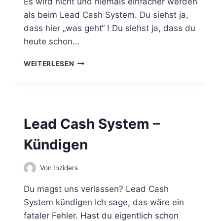
Es wird nicht und niemals einfacher werden
S
E
als beim Lead Cash System. Du siehst ja,
L
dass hier „was geht“ ! Du siehst ja, dass du
B
heute schon…
S
T
L
WEITERLESEN
B
E
E
A
W
D
E
C
R
A
B
Lead Cash System –
S
E
H
N
Kündigen
S
Y
S
Von
Inziders
T
E
Du magst uns verlassen? Lead Cash
M
System kündigen Ich sage, das wäre ein
–
fataler Fehler. Hast du eigentlich schon
G