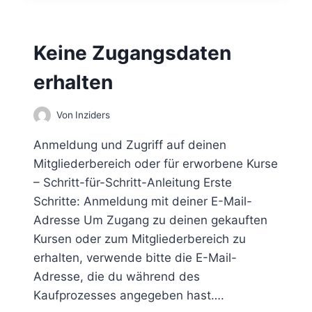
T
E
L
Keine Zugangsdaten
L
T
erhalten
E
S
B
Von
Inziders
U
C
Anmeldung und Zugriff auf deinen
H
Mitgliederbereich oder für erworbene Kurse
N
– Schritt-für-Schritt-Anleitung Erste
O
C
Schritte: Anmeldung mit deiner E-Mail-
H
Adresse Um Zugang zu deinen gekauften
N
Kursen oder zum Mitgliederbereich zu
I
erhalten, verwende bitte die E-Mail-
C
H
Adresse, die du während des
T
Kaufprozesses angegeben hast….
E