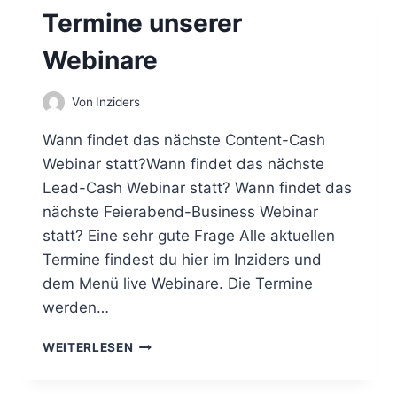
M
Termine unserer
E
I
Webinare
N
E
F
Von
Inziders
R
A
Wann findet das nächste Content-Cash
G
Webinar statt?Wann findet das nächste
E
Lead-Cash Webinar statt? Wann findet das
Z
U
nächste Feierabend-Business Webinar
M
statt? Eine sehr gute Frage Alle aktuellen
L
Termine findest du hier im Inziders und
E
dem Menü live Webinare. Die Termine
A
D
werden…
C
A
T
WEITERLESEN
S
E
H
R
S