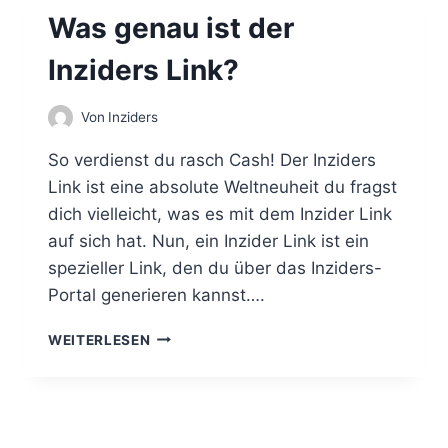
A
Was genau ist der
S
H
Inziders Link?
S
Y
S
Von
Inziders
T
E
So verdienst du rasch Cash! Der Inziders
M
Link ist eine absolute Weltneuheit du fragst
–
dich vielleicht, was es mit dem Inzider Link
K
E
auf sich hat. Nun, ein Inzider Link ist ein
I
spezieller Link, den du über das Inziders-
N
Portal generieren kannst….
E
Z
W
WEITERLESEN
U
A
G
S
A
G
N
E
G
N
S