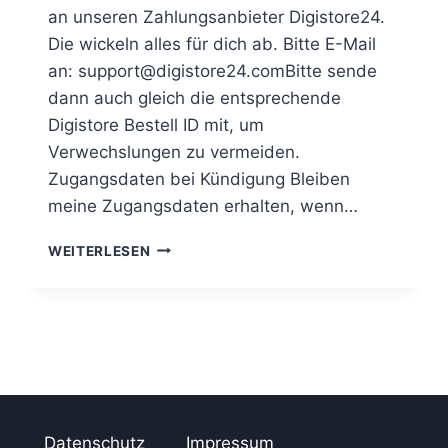
A
an unseren Zahlungsanbieter Digistore24.
D
Die wickeln alles für dich ab. Bitte E-Mail
L
I
an: support@digistore24.comBitte sende
S
dann auch gleich die entsprechende
T
Digistore Bestell ID mit, um
E
Verwechslungen zu vermeiden.
A
U
Zugangsdaten bei Kündigung Bleiben
F
meine Zugangsdaten erhalten, wenn…
B
A
K
WEITERLESEN
U
Ü
,
N
E
D
I
I
G
G
E
E
N
N
E
,
L
R
Datenschutz
Impressum
E