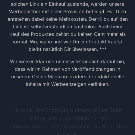
N
solchen Link ein Einkauf zustande, werden unsere
B
Werbepartner mit einer Provision beteiligt. Für Dich
E
entstehen dabei keine Mehrkosten. Der Klick auf den
I
K
Link ist selbstverständlich kostenlos. Auch beim
Ü
Kauf des Produktes zahlst du keinen Cent mehr als
N
normal. Wo, wann und wie Du ein Produkt kaufst,
D
bleibt natürlich Dir überlassen. ***
I
G
Wir weisen klar und unmissverständlich darauf hin,
U
dass wir im Rahmen von Veröffentlichungen in
N
unserem Online Magazin inziders.de redaktionelle
G
Inhalte mit Werbeanzeigen verlinken.
Hinweis: Die Angebote & Inhalte dieser Seite
richten sich ausdrücklich nur an
Gewerbetreibende & Unternehmer im Sinne des
§14 BGB.