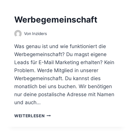
M
Y
I
S
N
Werbegemeinschaft
T
E
E
U
M
N
Von
Inziders
S
E
Was genau ist und wie funktioniert die
R
Werbegemeinschaft? Du magst eigene
E
Leads für E-Mail Marketing erhalten? Kein
R
W
Problem. Werde Mitglied in unserer
E
Werbegemeinschaft. Du kannst dies
B
monatlich bei uns buchen. Wir benötigen
I
nur deine postalische Adresse mit Namen
N
A
und auch…
R
E
W
WEITERLESEN
E
R
B