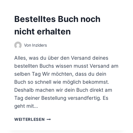
E
G
Bestelltes Buch noch
E
M
nicht erhalten
E
I
N
Von
Inziders
S
C
Alles, was du über den Versand deines
H
bestellten Buchs wissen musst Versand am
A
selben Tag Wir möchten, dass du dein
F
T
Buch so schnell wie möglich bekommst.
Deshalb machen wir dein Buch direkt am
Tag deiner Bestellung versandfertig. Es
geht mit…
B
WEITERLESEN
E
S