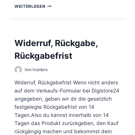
R
K
WEITERLESEN
H
E
A
I
L
N
T
E
E
Z
N
Widerruf, Rückgabe,
U
G
Rückgabefrist
A
N
G
Von
Inziders
S
D
Widerruf, Rückgabefrist Wenn nicht anders
A
auf dem Verkaufs-Formular bei Digistore24
T
angegeben, geben wir dir die gesetzlich
E
N
festgelegte Rückgabefrist von 14
E
Tagen.Also du kannst innerhalb von 14
R
Tagen das Produkt zurückgeben, den Kauf
H
rückgängig machen und bekommst dein
A