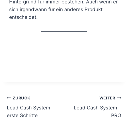
Hintergrund für immer bestehen. Auch wenn er
sich irgendwann für ein anderes Produkt
entscheidet.
B
ZURÜCK
WEITER
Lead Cash System –
Lead Cash System –
e
erste Schritte
PRO
i