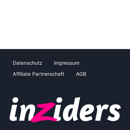
t
i
o
n
Datenschutz
Impressum
Affiliate Partnerschaft
AGB