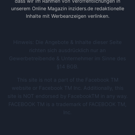
dass wir im Rahmen von Veröffentlichungen in
unserem Online Magazin inziders.de redaktionelle
Inhalte mit Werbeanzeigen verlinken.
Hinweis: Die Angebote & Inhalte dieser Seite
richten sich ausdrücklich nur an
Gewerbetreibende & Unternehmer im Sinne des
§14 BGB.
This site is not a part of the Facebook TM
website or Facebook TM Inc. Additionally, this
site is NOT endorsed by FacebookTM in any way.
FACEBOOK TM is a trademark of FACEBOOK TM,
Inc.