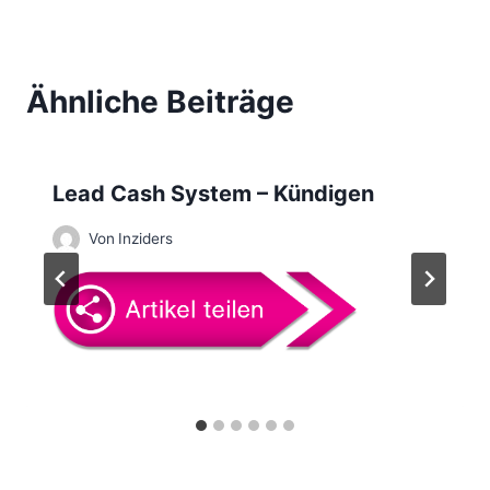
t
r
Ähnliche Beiträge
a
g
Lead Cash System – Kündigen
s
Von
Inziders
n
a
v
i
g
a