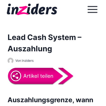
Z
u
m
I
n
h
Lead Cash System –
a
Auszahlung
l
t
s
Von
Inziders
p
r
i
n
g
Auszahlungsgrenze, wann
e
n