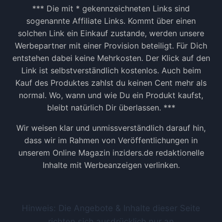
R
*** Die mit * gekennzeichneten Links sind
M
sogenannte Affiliate Links. Kommt über einen
A
solchen Link ein Einkauf zustande, werden unsere
T
Werbepartner mit einer Provision beteiligt. Für Dich
I
entstehen dabei keine Mehrkosten. Der Klick auf den
O
N
Link ist selbstverständlich kostenlos. Auch beim
E
Kauf des Produktes zahlst du keinen Cent mehr als
N
normal. Wo, wann und wie Du ein Produkt kaufst,
!
bleibt natürlich Dir überlassen. ***
Wir weisen klar und unmissverständlich darauf hin,
dass wir im Rahmen von Veröffentlichungen in
unserem Online Magazin inziders.de redaktionelle
Inhalte mit Werbeanzeigen verlinken.
Hinweis: Die Angebote & Inhalte dieser Seite
richten sich ausdrücklich nur an