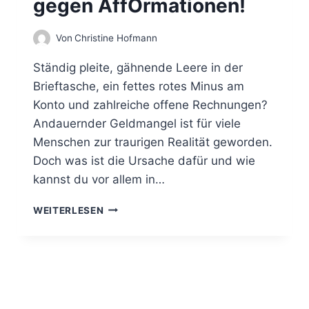
gegen AffOrmationen!
C
K
Von
Christine Hofmann
A
D
Ständig pleite, gähnende Leere in der
E
N
Brieftasche, ein fettes rotes Minus am
E
Konto und zahlreiche offene Rechnungen?
I
Andauernder Geldmangel ist für viele
N
E
Menschen zur traurigen Realität geworden.
N
Doch was ist die Ursache dafür und wie
D
kannst du vor allem in…
E
S
T
WEITERLESEN
E
A
T
U
Z
S
T
C
H
E
A