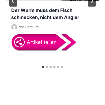
a
Der Wurm muss dem Fisch
t
schmecken, nicht dem Angler
i
Von
Gerd Breil
o
n