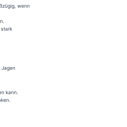
oßzügig, wenn
n.
 stark
s Jagen
en kann.
nken.