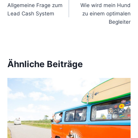
Allgemeine Frage zum
Wie wird mein Hund
e
Lead Cash System
zu einem optimalen
i
Begleiter
t
r
a
Ähnliche Beiträge
g
s
n
a
v