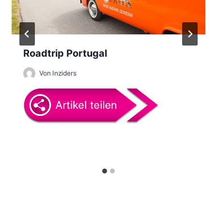
i
g
a
Roadtrip Portugal
t
Von
Inziders
i
o
n