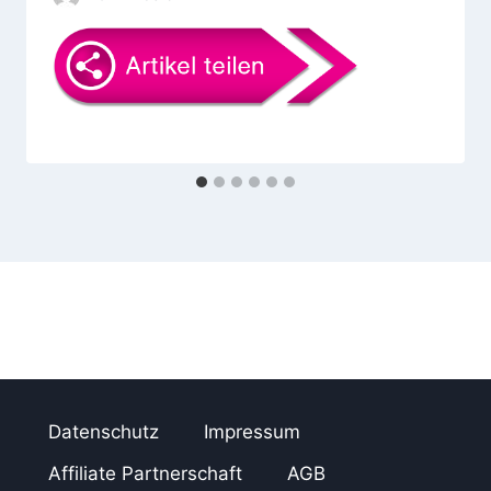
i
o
n
Datenschutz
Impressum
Affiliate Partnerschaft
AGB