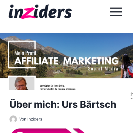
Z
u
m
I
n
h
a
l
t
s
p
r
i
Über mich: Urs Bärtsch
n
g
Von
Inziders
e
n