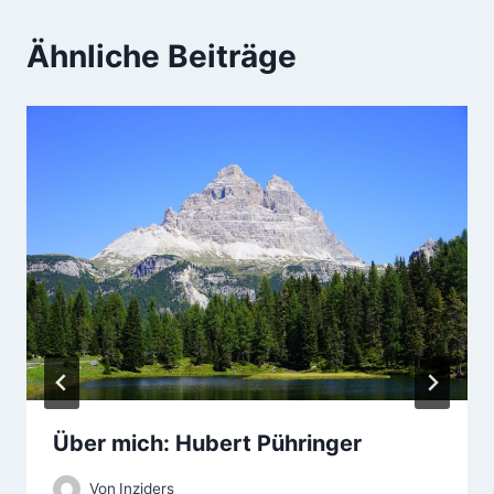
r
Ähnliche Beiträge
a
g
s
n
a
v
i
g
a
Über mich: Hubert Pühringer
t
Von
Inziders