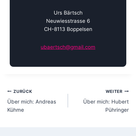
Urs Bärtsch
Neuwiesstrasse 6
CH-8113 Boppelsen
ubaertsch@gmail.com
B
ZURÜCK
WEITER
Über mich: Andreas
Über mich: Hubert
e
Kühme
Pühringer
i
t