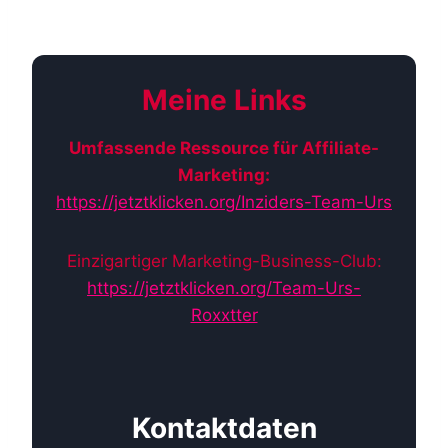
Meine Links
Umfassende Ressource für Affiliate-
Marketing:
https://jetztklicken.org/Inziders-Team-Urs
Einzigartiger Marketing-Business-Club:
https://jetztklicken.org/Team-Urs-
Roxxtter
Kontaktdaten