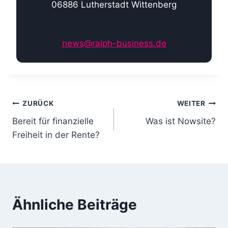
06886 Lutherstadt Wittenberg
news@ralph-business.de
B
ZURÜCK
WEITER
Bereit für finanzielle
Was ist Nowsite?
e
Freiheit in der Rente?
i
t
r
Ähnliche Beiträge
a