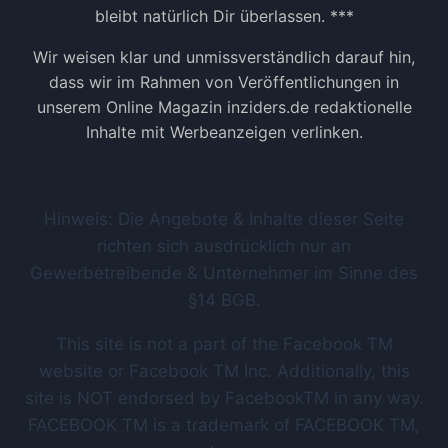
bleibt natürlich Dir überlassen. ***
Wir weisen klar und unmissverständlich darauf hin,
dass wir im Rahmen von Veröffentlichungen in
unserem Online Magazin inziders.de redaktionelle
Inhalte mit Werbeanzeigen verlinken.
Hinweis: Die Angebote & Inhalte dieser Seite
richten sich ausdrücklich nur an
Gewerbetreibende & Unternehmer im Sinne des
§14 BGB.
This site is not a part of the Facebook TM
website or Facebook TM Inc. Additionally, this
site is NOT endorsed by FacebookTM in any way.
FACEBOOK TM is a trademark of FACEBOOK TM,