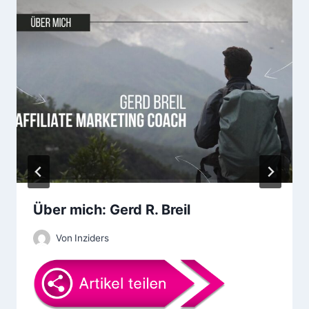
g
s
n
a
v
i
g
a
Über mich: Gerd R. Breil
t
Von
Inziders
i
o