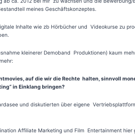
eig ab ca. 2012 bei mir zu wachsen und die Bewerbung
 Bestandteil meines Geschäftskonzeptes.
gitale Inhalte wie zb Hörbücher und Videokurse zu pr
rben.
 Ausnahme kleinerer Demoband Produktionen) kaum mehr
 mehr:
movies, auf die wir die Rechte halten, sinnvoll mon
ing“ in Einklang bringen?
ardasee und diskutierten über eigene Vertriebsplattfor
ation Affiliate Marketing und Film Entertainment hier