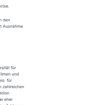
krise.
en den
mit Ausnahme
ität für
Filmen und
ls für
n zahlreichen
ktion
ei eher