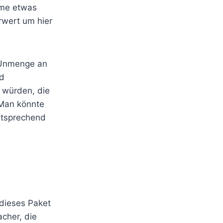
lme etwas
rwert um hier
e Unmenge an
nd
 würden, die
 Man könnte
ntsprechend
 dieses Paket
cher, die