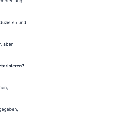
/Empfehlung
oduzieren und
, aber
etarisieren?
men,
 gegeben,