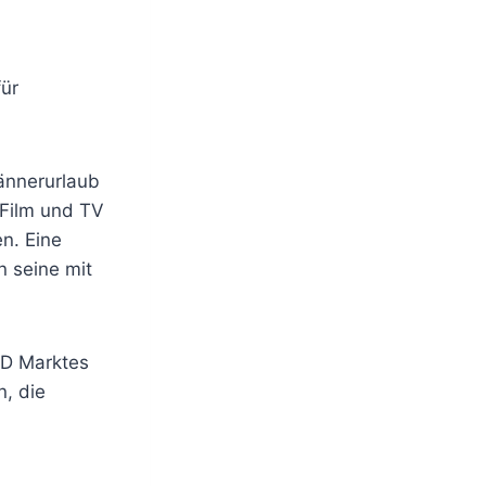
für
ännerurlaub
 Film und TV
n. Eine
n seine mit
VD Marktes
n, die