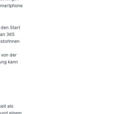
 Smartphone
 den Start
(an 365
estorInnen
 von der
lung kann
eit als
 und einem