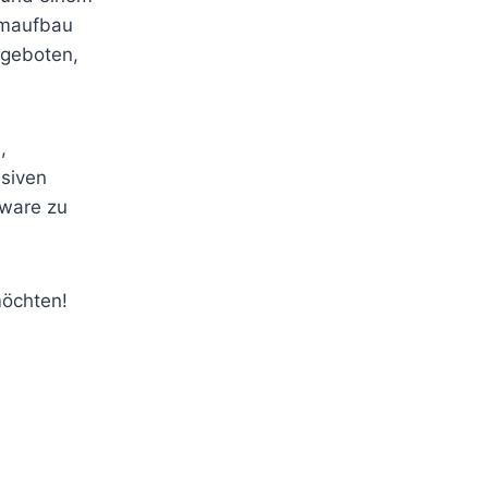
amaufbau
 geboten,
,
ssiven
dware zu
möchten!