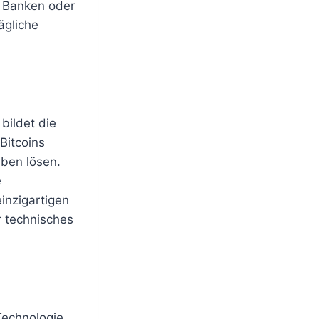
e Banken oder
ägliche
bildet die
Bitcoins
aben lösen.
e
einzigartigen
r technisches
echnologie.