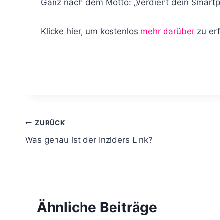
Ganz nach dem Motto: „Verdient dein Smartph
Klicke hier, um kostenlos
mehr darüber
zu erf
B
ZURÜCK
Was genau ist der Inziders Link?
e
i
t
Ähnliche Beiträge
r