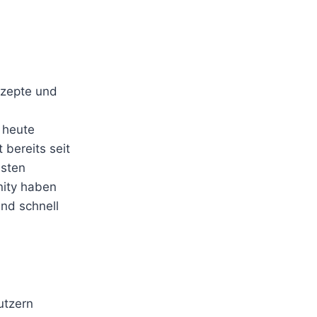
nzepte und
 heute
 bereits seit
hsten
nity haben
und schnell
utzern