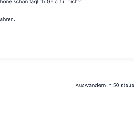
one schon täglich Geld für dich?“
ahren.
Auswandern in 50 steue