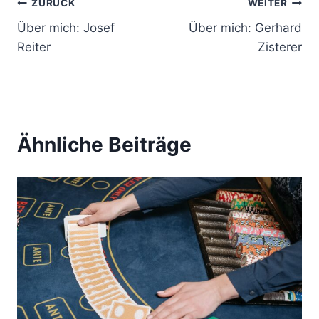
B
ZURÜCK
WEITER
Über mich: Josef
Über mich: Gerhard
e
Reiter
Zisterer
i
t
r
Ähnliche Beiträge
a
g
s
n
a
v