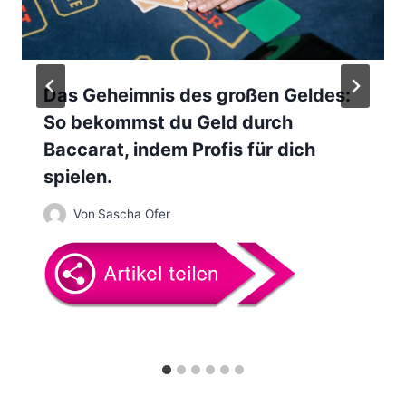
i
g
a
Das Geheimnis des großen Geldes:
So bekommst du Geld durch
t
Baccarat, indem Profis für dich
i
spielen.
o
Von
Sascha Ofer
n