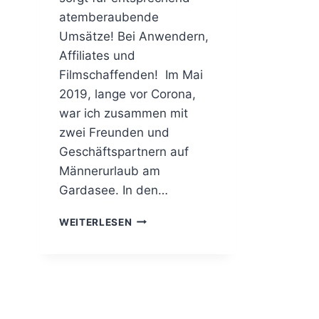
atemberaubende
Umsätze! Bei Anwendern,
Affiliates und
Filmschaffenden! Im Mai
2019, lange vor Corona,
war ich zusammen mit
zwei Freunden und
Geschäftspartnern auf
Männerurlaub am
Gardasee. In den…
M
WEITERLESEN
I
T
F
I
L
M