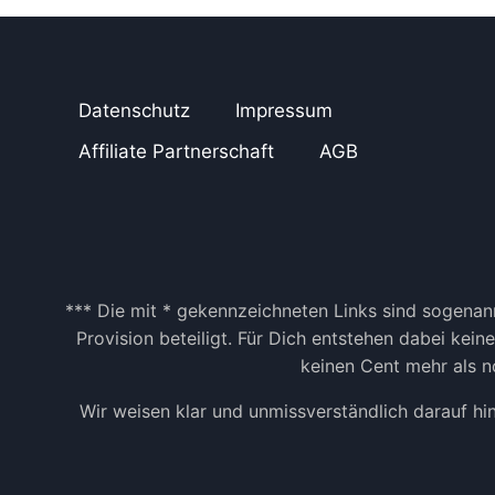
A
U
S
S
C
Datenschutz
Impressum
H
N
Affiliate Partnerschaft
AGB
I
T
T
E
N
G
E
*** Die mit * gekennzeichneten Links sind sogenann
L
Provision beteiligt. Für Dich entstehen dabei kei
D
keinen Cent mehr als no
V
E
Wir weisen klar und unmissverständlich darauf hi
R
D
I
E