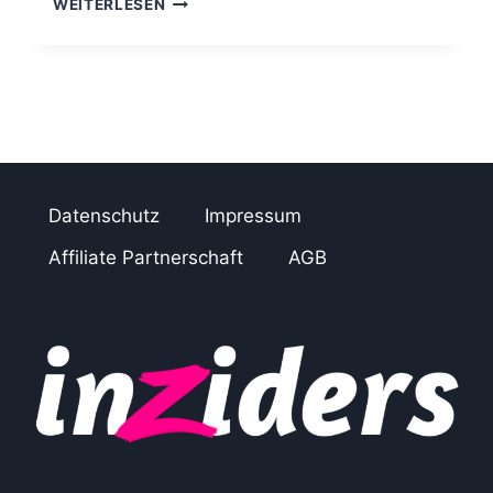
WEITERLESEN
N
S
T
A
R
E
E
L
S
Datenschutz
Impressum
–
D
Affiliate Partnerschaft
AGB
I
E
N
E
U
E
S
T
E
M