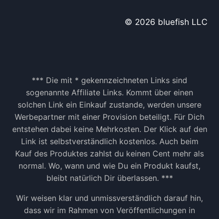
E
G
© 2026 bluefish LLC
A
F
U
N
K
T
*** Die mit * gekennzeichneten Links sind
I
sogenannte Affiliate Links. Kommt über einen
O
solchen Link ein Einkauf zustande, werden unsere
N
Werbepartner mit einer Provision beteiligt. Für Dich
B
entstehen dabei keine Mehrkosten. Der Klick auf den
E
I
Link ist selbstverständlich kostenlos. Auch beim
I
Kauf des Produktes zahlst du keinen Cent mehr als
N
normal. Wo, wann und wie Du ein Produkt kaufst,
S
bleibt natürlich Dir überlassen. ***
T
A
Wir weisen klar und unmissverständlich darauf hin,
G
dass wir im Rahmen von Veröffentlichungen in
R