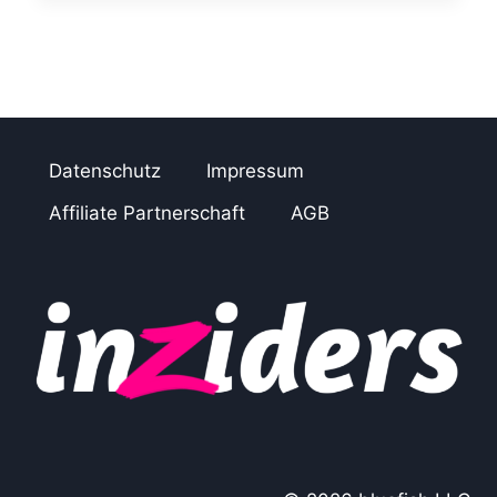
D
U
K
T
I
V
I
Datenschutz
Impressum
T
Ä
Affiliate Partnerschaft
AGB
T
E
I
N
F
A
C
H
U
N
D
S