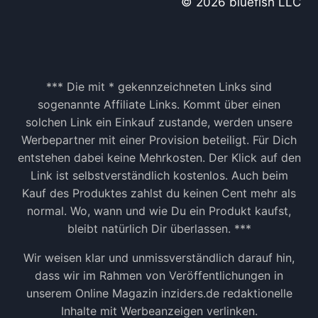
© 2026 bluefish LLC
C
H
N
E
L
L
*** Die mit * gekennzeichneten Links sind
M
sogenannte Affiliate Links. Kommt über einen
A
solchen Link ein Einkauf zustande, werden unsere
X
Werbepartner mit einer Provision beteiligt. Für Dich
I
entstehen dabei keine Mehrkosten. Der Klick auf den
M
I
Link ist selbstverständlich kostenlos. Auch beim
E
Kauf des Produktes zahlst du keinen Cent mehr als
R
normal. Wo, wann und wie Du ein Produkt kaufst,
E
bleibt natürlich Dir überlassen. ***
N
Wir weisen klar und unmissverständlich darauf hin,
dass wir im Rahmen von Veröffentlichungen in
unserem Online Magazin inziders.de redaktionelle
Inhalte mit Werbeanzeigen verlinken.