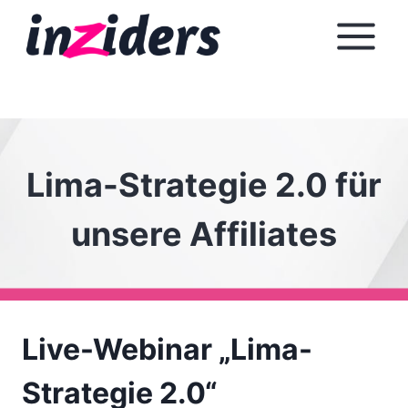
Z
u
m
I
n
h
a
Lima-Strategie 2.0 für
l
t
unsere Affiliates
s
p
r
i
n
Live-Webinar „Lima-
g
e
Strategie 2.0“
n