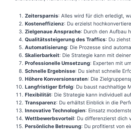
Zeitersparnis
: Alles wird für dich erledigt,
Kosteneffizienz
: Du erzielst hochkonvertier
Zielgenaue Ansprache
: Durch den Aufbau h
Qualitätssteigerung des Traffics
: Du ziehs
Automatisierung
: Die Prozesse sind automat
Skalierbarkeit
: Die Strategie kann mit dei
Professionelle Umsetzung
: Experten mit u
Schnelle Ergebnisse
: Du siehst schnelle Er
Höhere Konversionsraten
: Die Zielgruppens
Langfristiger Erfolg
: Du baust nachhaltige Ma
Flexibilität
: Die Strategie kann individuell 
Transparenz
: Du erhältst Einblick in die P
Innovative Technologien
: Einsatz modernst
Wettbewerbsvorteil
: Du differenzierst dich
Persönliche Betreuung
: Du profitierst von 