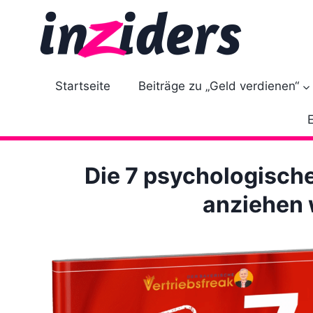
Z
u
m
I
n
Startseite
Beiträge zu „Geld verdienen“
h
a
l
t
Die 7 psychologische
s
p
anziehen 
r
i
n
g
e
n