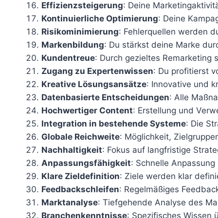
Effizienzsteigerung
: Deine Marketingaktivit
Kontinuierliche Optimierung
: Deine Kampag
Risikominimierung
: Fehlerquellen werden d
Markenbildung
: Du stärkst deine Marke d
Kundentreue
: Durch gezieltes Remarketing
Zugang zu Expertenwissen
: Du profitiers
Kreative Lösungsansätze
: Innovative und 
Datenbasierte Entscheidungen
: Alle Maßn
Hochwertiger Content
: Erstellung und Ver
Integration in bestehende Systeme
: Die S
Globale Reichweite
: Möglichkeit, Zielgrupp
Nachhaltigkeit
: Fokus auf langfristige Strate
Anpassungsfähigkeit
: Schnelle Anpassung 
Klare Zieldefinition
: Ziele werden klar defini
Feedbackschleifen
: Regelmäßiges Feedback
Marktanalyse
: Tiefgehende Analyse des Mar
Branchenkenntnisse
: Spezifisches Wissen