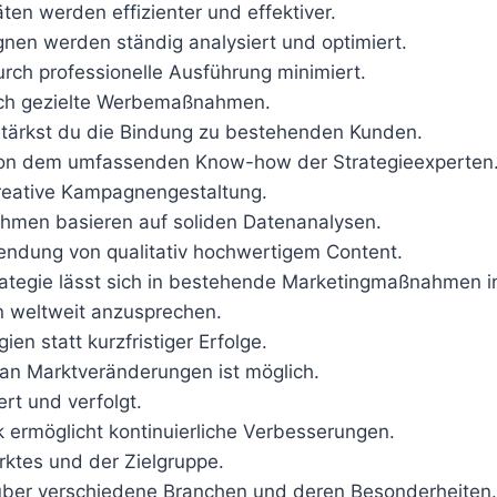
äten werden effizienter und effektiver.
nen werden ständig analysiert und optimiert.
urch professionelle Ausführung minimiert.
urch gezielte Werbemaßnahmen.
 stärkst du die Bindung zu bestehenden Kunden.
t von dem umfassenden Know-how der Strategieexperten
kreative Kampagnengestaltung.
ahmen basieren auf soliden Datenanalysen.
wendung von qualitativ hochwertigem Content.
trategie lässt sich in bestehende Marketingmaßnahmen in
en weltweit anzusprechen.
gien statt kurzfristiger Erfolge.
an Marktveränderungen ist möglich.
ert und verfolgt.
 ermöglicht kontinuierliche Verbesserungen.
ktes und der Zielgruppe.
 über verschiedene Branchen und deren Besonderheiten.