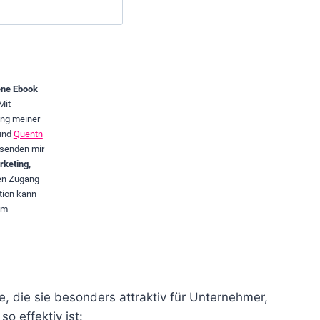
ene Ebook
Mit
ung meiner
und
Quentn
senden mir
keting,
ven Zugang
tion kann
im
le, die sie besonders attraktiv für Unternehmer,
o effektiv ist: