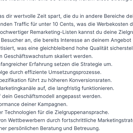
 was dir wertvolle Zeit spart, die du in andere Bereiche 
enden Traffic für unter 10 Cents, was die Werbekosten d
ochwertiger Remarketing-Listen kannst du deine Zielgr
t Besucher an, die bereits Interesse an deinem Angebot
isiert, was eine gleichbleibend hohe Qualität sicherstell
nem Geschäftswachstum skaliert werden.
mfangreicher Erfahrung setzen die Strategie um.
folge durch effiziente Umsetzungsprozesse.
pezifikation führt zu höheren Konversionsraten.
rketingkanäle auf, die langfristig funktionieren.
auf dein Geschäftsmodell angepasst werden.
erformance deiner Kampagnen.
er Technologien für die Zielgruppenansprache.
 von Wettbewerbern durch fortschrittliche Marketingstrat
einer persönlichen Beratung und Betreuung.