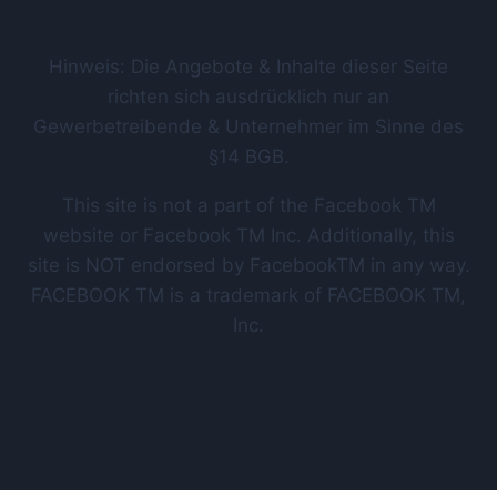
Hinweis: Die Angebote & Inhalte dieser Seite
richten sich ausdrücklich nur an
Gewerbetreibende & Unternehmer im Sinne des
§14 BGB.
This site is not a part of the Facebook TM
website or Facebook TM Inc. Additionally, this
site is NOT endorsed by FacebookTM in any way.
FACEBOOK TM is a trademark of FACEBOOK TM,
Inc.