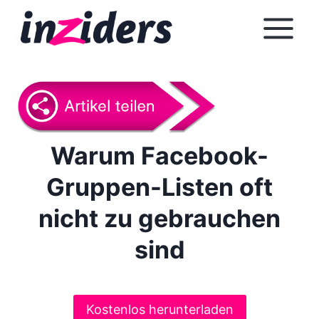
Z
u
m
I
n
h
a
l
Warum Facebook-
t
Gruppen-Listen oft
s
p
nicht zu gebrauchen
r
i
sind
n
g
e
Kostenlos herunterladen
n