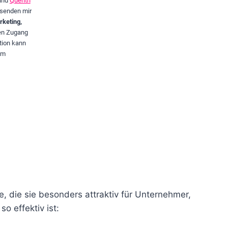
und
Quentn
senden mir
keting,
ven Zugang
tion kann
im
le, die sie besonders attraktiv für Unternehmer,
o effektiv ist: