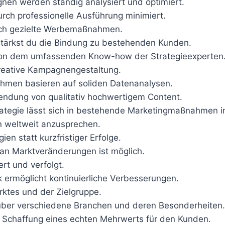
nen werden ständig analysiert und optimiert.
urch professionelle Ausführung minimiert.
urch gezielte Werbemaßnahmen.
 stärkst du die Bindung zu bestehenden Kunden.
t von dem umfassenden Know-how der Strategieexperten
kreative Kampagnengestaltung.
ahmen basieren auf soliden Datenanalysen.
wendung von qualitativ hochwertigem Content.
trategie lässt sich in bestehende Marketingmaßnahmen in
en weltweit anzusprechen.
gien statt kurzfristiger Erfolge.
an Marktveränderungen ist möglich.
ert und verfolgt.
 ermöglicht kontinuierliche Verbesserungen.
ktes und der Zielgruppe.
 über verschiedene Branchen und deren Besonderheiten.
er Schaffung eines echten Mehrwerts für den Kunden.