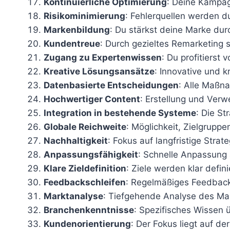
Kontinuierliche Optimierung
: Deine Kampag
Risikominimierung
: Fehlerquellen werden d
Markenbildung
: Du stärkst deine Marke d
Kundentreue
: Durch gezieltes Remarketing
Zugang zu Expertenwissen
: Du profitiers
Kreative Lösungsansätze
: Innovative und 
Datenbasierte Entscheidungen
: Alle Maßn
Hochwertiger Content
: Erstellung und Ver
Integration in bestehende Systeme
: Die S
Globale Reichweite
: Möglichkeit, Zielgrupp
Nachhaltigkeit
: Fokus auf langfristige Strate
Anpassungsfähigkeit
: Schnelle Anpassung 
Klare Zieldefinition
: Ziele werden klar defini
Feedbackschleifen
: Regelmäßiges Feedback
Marktanalyse
: Tiefgehende Analyse des Mar
Branchenkenntnisse
: Spezifisches Wissen
Kundenorientierung
: Der Fokus liegt auf d