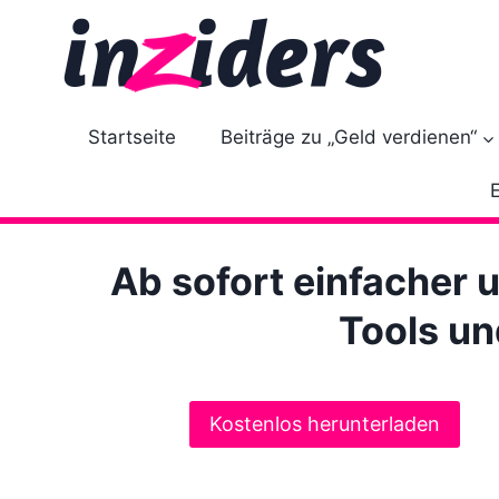
Z
u
m
I
n
Startseite
Beiträge zu „Geld verdienen“
h
a
l
t
Ab sofort einfacher 
s
p
Tools un
r
i
n
Kostenlos herunterladen
g
e
n