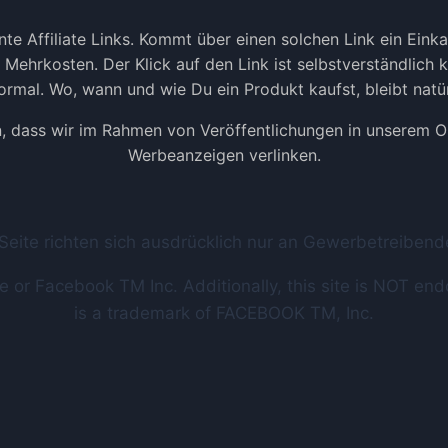
te Affiliate Links. Kommt über einen solchen Link ein Ein
ne Mehrkosten. Der Klick auf den Link ist selbstverständlich
rmal. Wo, wann und wie Du ein Produkt kaufst, bleibt natür
n, dass wir im Rahmen von Veröffentlichungen in unserem Onl
Werbeanzeigen verlinken.
 Seite richten sich ausdrücklich nur an Gewerbetreibe
ite or Facebook TM Inc. Additionally, this site is NO
is a trademark of FACEBOOK TM, Inc.