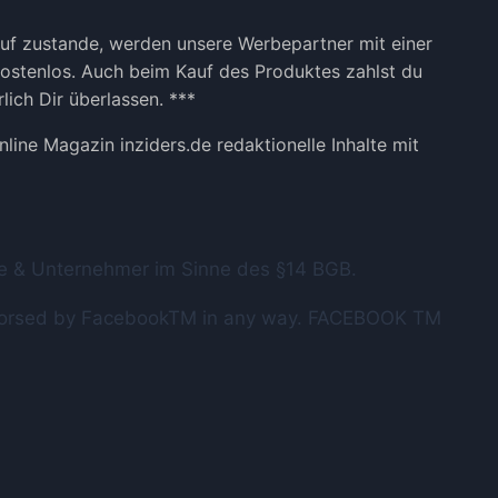
kauf zustande, werden unsere Werbepartner mit einer
 kostenlos. Auch beim Kauf des Produktes zahlst du
lich Dir überlassen. ***
ine Magazin inziders.de redaktionelle Inhalte mit
nde & Unternehmer im Sinne des §14 BGB.
T endorsed by FacebookTM in any way. FACEBOOK TM