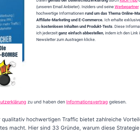
Daten
gemäß der Datenschutzerklärung
durch
Klick-Tipp
(unseren Email Anbieter). Inziders und seine
Werbepartner
hochwertige Informationen
rund um das Thema Online-Mar
Affiliate-Marketing und E-Commerce.
Ich erhalte exklusi
zu
kostenlosen Inhalten und Produkt-Tests
. Diese Informa
ich jederzeit
ganz einfach abbestellen
, indem ich den Link 
Newsletter zum Austragen klicke.
utzerklärung
zu und haben den
Informationsvertrag
gelesen.
qualitativ hochwertigen Traffic bietet zahlreiche Vortei
iates macht. Hier sind 33 Gründe, warum diese Strategie s