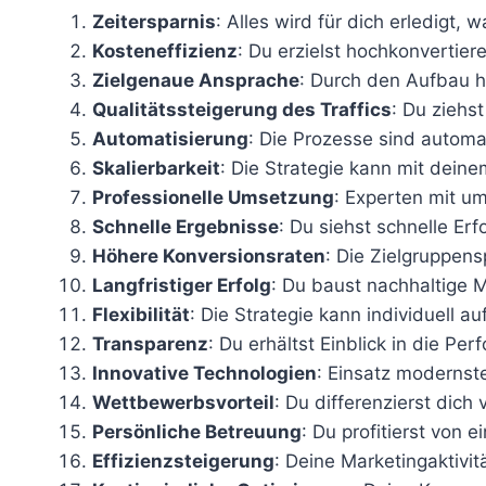
Zeitersparnis
: Alles wird für dich erledigt,
Kosteneffizienz
: Du erzielst hochkonvertier
Zielgenaue Ansprache
: Durch den Aufbau h
Qualitätssteigerung des Traffics
: Du ziehs
Automatisierung
: Die Prozesse sind automat
Skalierbarkeit
: Die Strategie kann mit dei
Professionelle Umsetzung
: Experten mit u
Schnelle Ergebnisse
: Du siehst schnelle Er
Höhere Konversionsraten
: Die Zielgruppens
Langfristiger Erfolg
: Du baust nachhaltige Ma
Flexibilität
: Die Strategie kann individuell 
Transparenz
: Du erhältst Einblick in die P
Innovative Technologien
: Einsatz modernst
Wettbewerbsvorteil
: Du differenzierst dich
Persönliche Betreuung
: Du profitierst von 
Effizienzsteigerung
: Deine Marketingaktivit