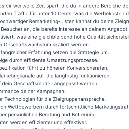
 was dir wertvolle Zeit spart, die du in andere Bereiche 
enden Traffic für unter 10 Cents, was die Werbekosten d
ochwertiger Remarketing-Listen kannst du deine Zielgr
t Besucher an, die bereits Interesse an deinem Angebot
isiert, was eine gleichbleibend hohe Qualität sicherstell
nem Geschäftswachstum skaliert werden.
mfangreicher Erfahrung setzen die Strategie um.
folge durch effiziente Umsetzungsprozesse.
pezifikation führt zu höheren Konversionsraten.
rketingkanäle auf, die langfristig funktionieren.
auf dein Geschäftsmodell angepasst werden.
erformance deiner Kampagnen.
er Technologien für die Zielgruppenansprache.
 von Wettbewerbern durch fortschrittliche Marketingstrat
einer persönlichen Beratung und Betreuung.
äten werden effizienter und effektiver.