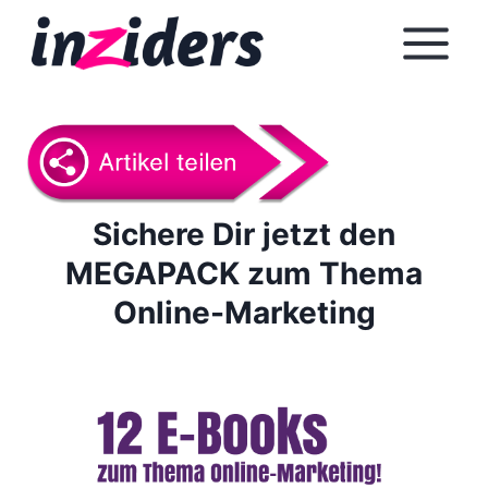
Z
u
m
I
n
h
a
l
Sichere Dir jetzt den
t
MEGAPACK zum Thema
s
Online-Marketing
p
r
i
n
g
e
n