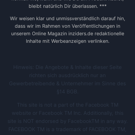
bleibt natürlich Dir überlassen. ***
Wir weisen klar und unmissverständlich darauf hin,
dass wir im Rahmen von Veröffentlichungen in
unserem Online Magazin inziders.de redaktionelle
Inhalte mit Werbeanzeigen verlinken.
Hinweis: Die Angebote & Inhalte dieser Seite
richten sich ausdrücklich nur an
Gewerbetreibende & Unternehmer im Sinne des
§14 BGB.
This site is not a part of the Facebook TM
website or Facebook TM Inc. Additionally, this
site is NOT endorsed by FacebookTM in any way.
FACEBOOK TM is a trademark of FACEBOOK TM,