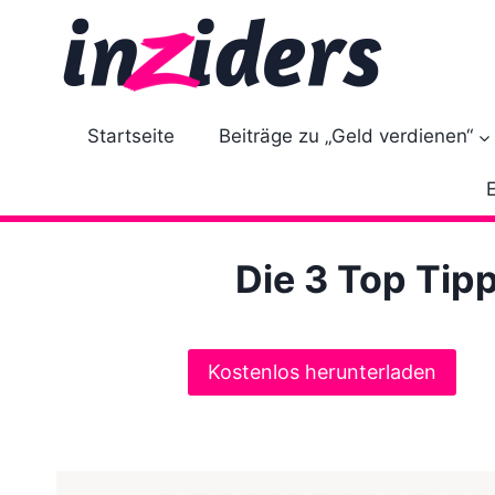
Z
u
m
I
n
Startseite
Beiträge zu „Geld verdienen“
h
a
l
t
Die 3 Top Tip
s
p
r
i
Kostenlos herunterladen
n
g
e
n