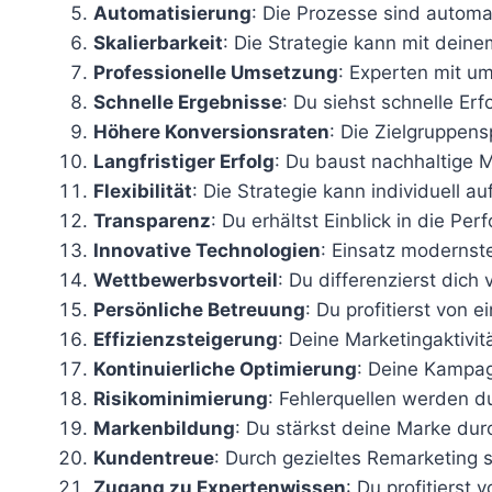
Automatisierung
: Die Prozesse sind automat
Skalierbarkeit
: Die Strategie kann mit dei
Professionelle Umsetzung
: Experten mit u
Schnelle Ergebnisse
: Du siehst schnelle Er
Höhere Konversionsraten
: Die Zielgruppens
Langfristiger Erfolg
: Du baust nachhaltige Ma
Flexibilität
: Die Strategie kann individuell 
Transparenz
: Du erhältst Einblick in die P
Innovative Technologien
: Einsatz modernst
Wettbewerbsvorteil
: Du differenzierst dich
Persönliche Betreuung
: Du profitierst von 
Effizienzsteigerung
: Deine Marketingaktivit
Kontinuierliche Optimierung
: Deine Kampag
Risikominimierung
: Fehlerquellen werden d
Markenbildung
: Du stärkst deine Marke d
Kundentreue
: Durch gezieltes Remarketing
Zugang zu Expertenwissen
: Du profitiers