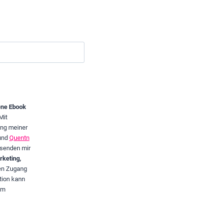
ene Ebook
Mit
ung meiner
und
Quentn
senden mir
keting,
ven Zugang
tion kann
im