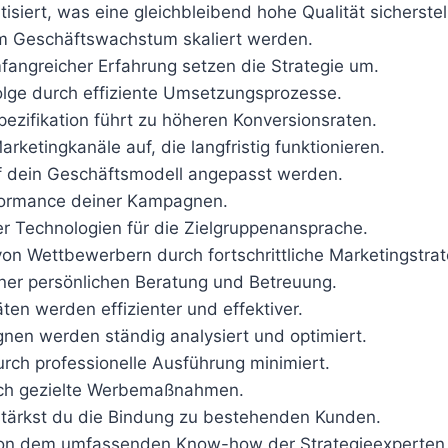
isiert, was eine gleichbleibend hohe Qualität sicherstell
nem Geschäftswachstum skaliert werden.
mfangreicher Erfahrung setzen die Strategie um.
folge durch effiziente Umsetzungsprozesse.
pezifikation führt zu höheren Konversionsraten.
rketingkanäle auf, die langfristig funktionieren.
auf dein Geschäftsmodell angepasst werden.
erformance deiner Kampagnen.
er Technologien für die Zielgruppenansprache.
 von Wettbewerbern durch fortschrittliche Marketingstrat
einer persönlichen Beratung und Betreuung.
äten werden effizienter und effektiver.
nen werden ständig analysiert und optimiert.
urch professionelle Ausführung minimiert.
urch gezielte Werbemaßnahmen.
 stärkst du die Bindung zu bestehenden Kunden.
t von dem umfassenden Know-how der Strategieexperten