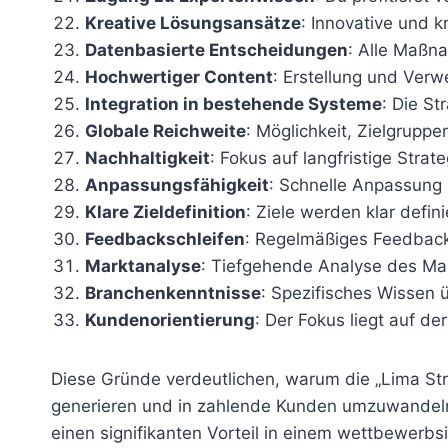
Kreative Lösungsansätze
: Innovative und 
Datenbasierte Entscheidungen
: Alle Maßn
Hochwertiger Content
: Erstellung und Ver
Integration in bestehende Systeme
: Die S
Globale Reichweite
: Möglichkeit, Zielgrupp
Nachhaltigkeit
: Fokus auf langfristige Strate
Anpassungsfähigkeit
: Schnelle Anpassung 
Klare Zieldefinition
: Ziele werden klar defini
Feedbackschleifen
: Regelmäßiges Feedback
Marktanalyse
: Tiefgehende Analyse des Mar
Branchenkenntnisse
: Spezifisches Wissen
Kundenorientierung
: Der Fokus liegt auf d
Diese Gründe verdeutlichen, warum die „Lima Stra
generieren und in zahlende Kunden umzuwandeln
einen signifikanten Vorteil in einem wettbewerbs