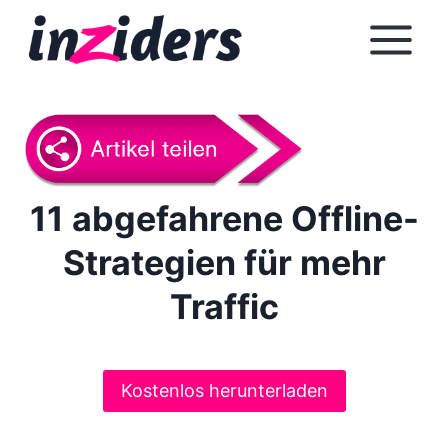
Z
u
m
I
n
h
a
l
11 abgefahrene Offline-
t
Strategien für mehr
s
p
Traffic
r
i
n
g
Kostenlos herunterladen
e
n