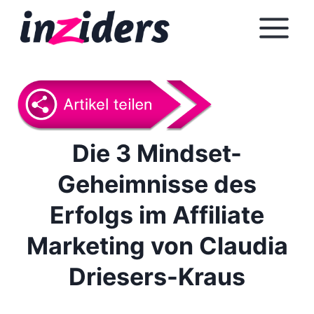
Z
u
m
I
n
h
a
l
Die 3 Mindset-
t
Geheimnisse des
s
p
Erfolgs im Affiliate
r
i
Marketing von Claudia
n
Driesers-Kraus
g
e
n