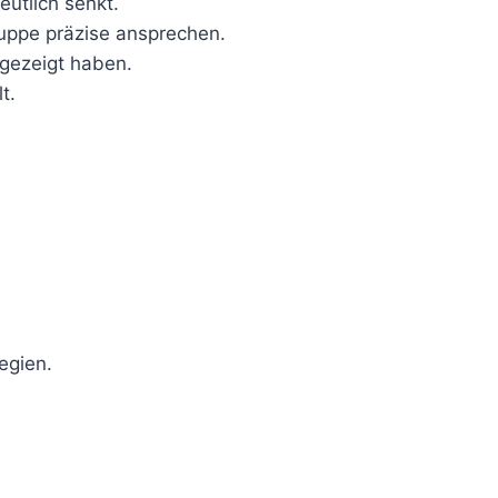
eutlich senkt.
uppe präzise ansprechen.
 gezeigt haben.
t.
egien.