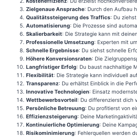
Kosteneffizienz
: Du erzielst hochkonvertier
Zielgenaue Ansprache
: Durch den Aufbau h
Qualitätssteigerung des Traffics
: Du ziehs
Automatisierung
: Die Prozesse sind automat
Skalierbarkeit
: Die Strategie kann mit dei
Professionelle Umsetzung
: Experten mit u
Schnelle Ergebnisse
: Du siehst schnelle Er
Höhere Konversionsraten
: Die Zielgruppens
Langfristiger Erfolg
: Du baust nachhaltige Ma
Flexibilität
: Die Strategie kann individuell 
Transparenz
: Du erhältst Einblick in die P
Innovative Technologien
: Einsatz modernst
Wettbewerbsvorteil
: Du differenzierst dich
Persönliche Betreuung
: Du profitierst von 
Effizienzsteigerung
: Deine Marketingaktivit
Kontinuierliche Optimierung
: Deine Kampag
Risikominimierung
: Fehlerquellen werden d