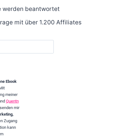
e werden beantwortet
age mit über 1.200 Affiliates
ene Ebook
Mit
ung meiner
und
Quentn
senden mir
keting,
ven Zugang
tion kann
im