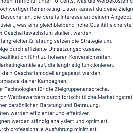
enden Traffic für unter 10 Cents, was die Werbekosten d
ochwertiger Remarketing-Listen kannst du deine Zielgr
t Besucher an, die bereits Interesse an deinem Angebot
isiert, was eine gleichbleibend hohe Qualität sicherstell
nem Geschäftswachstum skaliert werden.
mfangreicher Erfahrung setzen die Strategie um.
folge durch effiziente Umsetzungsprozesse.
pezifikation führt zu höheren Konversionsraten.
rketingkanäle auf, die langfristig funktionieren.
auf dein Geschäftsmodell angepasst werden.
erformance deiner Kampagnen.
er Technologien für die Zielgruppenansprache.
 von Wettbewerbern durch fortschrittliche Marketingstrat
einer persönlichen Beratung und Betreuung.
äten werden effizienter und effektiver.
nen werden ständig analysiert und optimiert.
urch professionelle Ausführung minimiert.