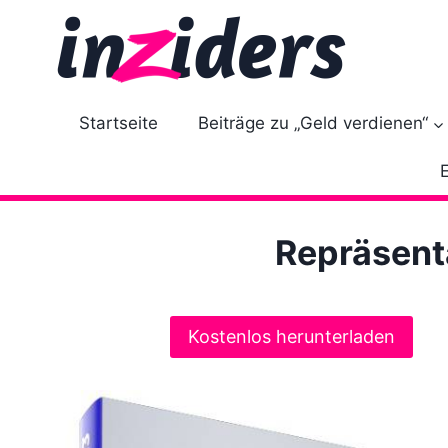
Z
u
m
I
n
Startseite
Beiträge zu „Geld verdienen“
h
a
l
t
Repräsenta
s
p
r
i
Kostenlos herunterladen
n
g
e
n