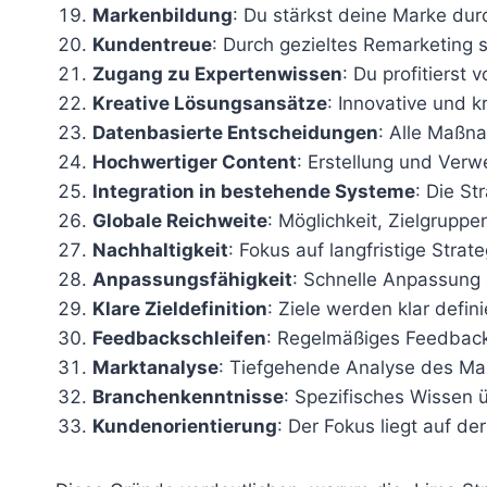
Markenbildung
: Du stärkst deine Marke d
Kundentreue
: Durch gezieltes Remarketing
Zugang zu Expertenwissen
: Du profitiers
Kreative Lösungsansätze
: Innovative und 
Datenbasierte Entscheidungen
: Alle Maßn
Hochwertiger Content
: Erstellung und Ver
Integration in bestehende Systeme
: Die S
Globale Reichweite
: Möglichkeit, Zielgrupp
Nachhaltigkeit
: Fokus auf langfristige Strate
Anpassungsfähigkeit
: Schnelle Anpassung 
Klare Zieldefinition
: Ziele werden klar defini
Feedbackschleifen
: Regelmäßiges Feedback
Marktanalyse
: Tiefgehende Analyse des Mar
Branchenkenntnisse
: Spezifisches Wissen
Kundenorientierung
: Der Fokus liegt auf d