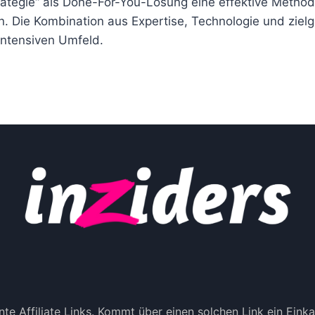
tegie“ als Done-For-You-Lösung eine effektive Methode 
. Die Kombination aus Expertise, Technologie und zie
intensiven Umfeld.
te Affiliate Links. Kommt über einen solchen Link ein Ein