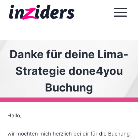
Z
u
m
I
n
h
Danke für deine Lima-
a
l
Strategie done4you
t
s
Buchung
p
r
i
n
Hallo,
g
e
wir möchten mich herzlich bei dir für die Buchung
n