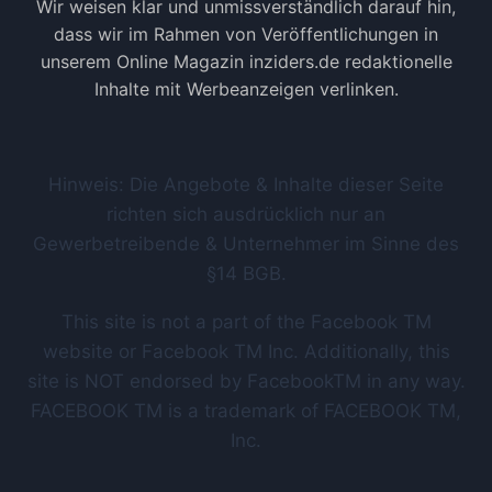
Wir weisen klar und unmissverständlich darauf hin,
dass wir im Rahmen von Veröffentlichungen in
unserem Online Magazin inziders.de redaktionelle
Inhalte mit Werbeanzeigen verlinken.
Hinweis: Die Angebote & Inhalte dieser Seite
richten sich ausdrücklich nur an
Gewerbetreibende & Unternehmer im Sinne des
§14 BGB.
This site is not a part of the Facebook TM
website or Facebook TM Inc. Additionally, this
site is NOT endorsed by FacebookTM in any way.
FACEBOOK TM is a trademark of FACEBOOK TM,
Inc.