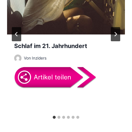
i
g
a
t
Schlaf im 21. Jahrhundert
i
Von
Inziders
o
n