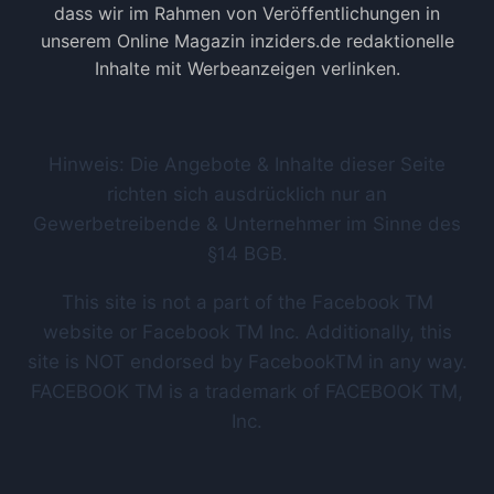
dass wir im Rahmen von Veröffentlichungen in
unserem Online Magazin inziders.de redaktionelle
Inhalte mit Werbeanzeigen verlinken.
Hinweis: Die Angebote & Inhalte dieser Seite
richten sich ausdrücklich nur an
Gewerbetreibende & Unternehmer im Sinne des
§14 BGB.
This site is not a part of the Facebook TM
website or Facebook TM Inc. Additionally, this
site is NOT endorsed by FacebookTM in any way.
FACEBOOK TM is a trademark of FACEBOOK TM,
Inc.