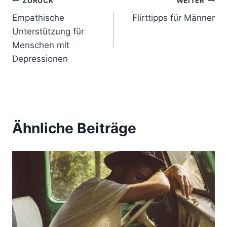
B
ZURÜCK
WEITER
Empathische
Flirttipps für Männer
e
Unterstützung für
i
Menschen mit
Depressionen
t
r
a
Ähnliche Beiträge
g
s
n
a
v