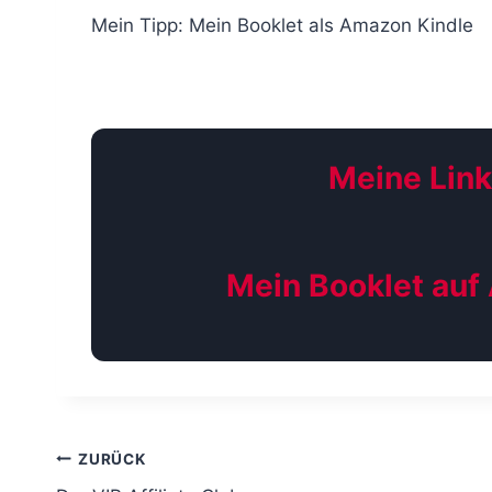
Mein Tipp: Mein Booklet als Amazon Kindle
Meine Lin
Mein Booklet au
B
ZURÜCK