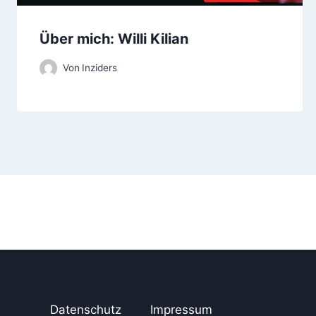
g
Über mich: Willi Kilian
a
Von
Inziders
t
i
o
n
Datenschutz
Impressum