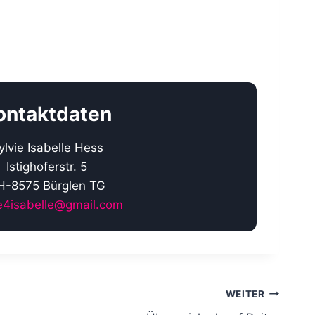
ontaktdaten
ylvie Isabelle Hess
Istighoferstr. 5
H-8575 Bürglen TG
ie4isabelle@gmail.com
WEITER