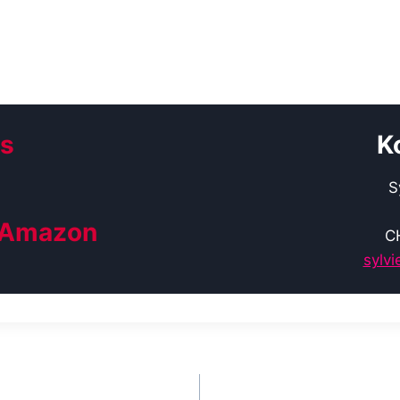
ks
K
S
f Amazon
C
sylv