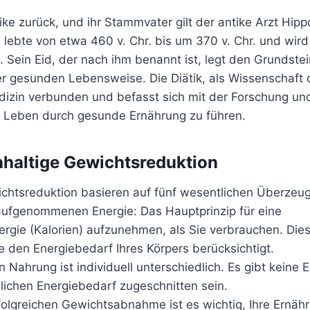
tike zurück, und ihr Stammvater gilt der antike Arzt Hip
 lebte von etwa 460 v. Chr. bis um 370 v. Chr. und wird 
ein Eid, der nach ihm benannt ist, legt den Grundstein
er gesunden Lebensweise. Die Diätik, als Wissenschaft 
dizin verbunden und befasst sich mit der Forschung un
 Leben durch gesunde Ernährung zu führen.
hhaltige Gewichtsreduktion
ichtsreduktion basieren auf fünf wesentlichen Überzeu
ufgenommenen Energie: Das Hauptprinzip für eine
ergie (Kalorien) aufzunehmen, als Sie verbrauchen. Die
 den Energiebedarf Ihres Körpers berücksichtigt.
 Nahrung ist individuell unterschiedlich. Es gibt keine 
önlichen Energiebedarf zugeschnitten sein.
olgreichen Gewichtsabnahme ist es wichtig, Ihre Ernäh