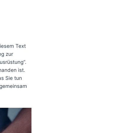
diesem Text
eg zur
usrüstung“.
handen ist.
as Sie tun
o gemeinsam