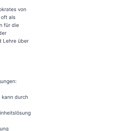
pokrates von
oft als
 für die
der
d Lehre über
gungen:
s kann durch
Einheitslösung
rung