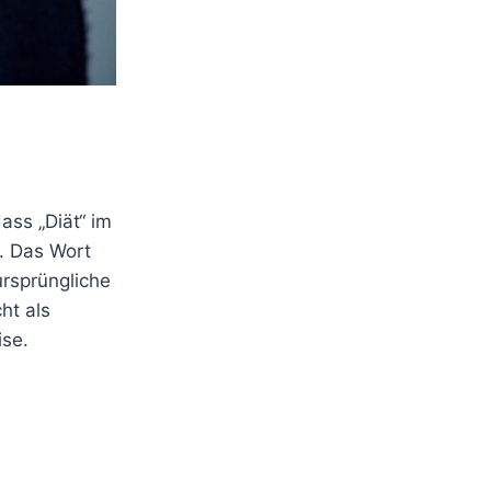
e
ass „Diät“ im
t. Das Wort
ursprüngliche
ht als
se.