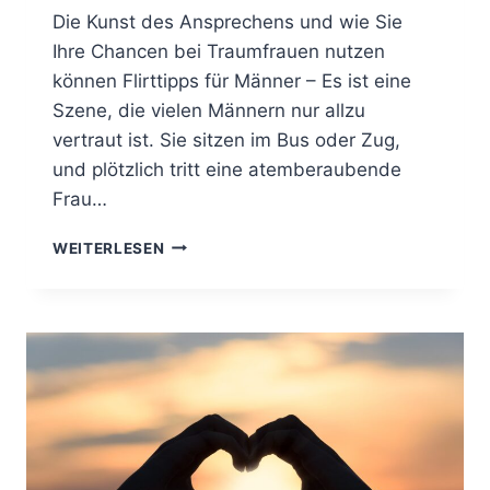
Die Kunst des Ansprechens und wie Sie
O
M
Ihre Chancen bei Traumfrauen nutzen
P
können Flirttipps für Männer – Es ist eine
R
Szene, die vielen Männern nur allzu
O
M
vertraut ist. Sie sitzen im Bus oder Zug,
I
und plötzlich tritt eine atemberaubende
S
Frau…
S
E
F
WEITERLESEN
L
I
R
T
T
I
P
P
S
F