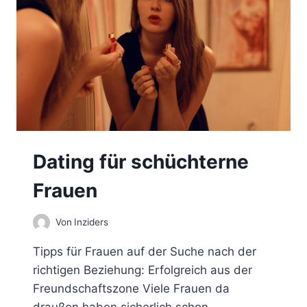
I
C
H
D
A
T
E
N
Dating für schüchterne
Frauen
Von
Inziders
Tipps für Frauen auf der Suche nach der
richtigen Beziehung: Erfolgreich aus der
Freundschaftszone Viele Frauen da