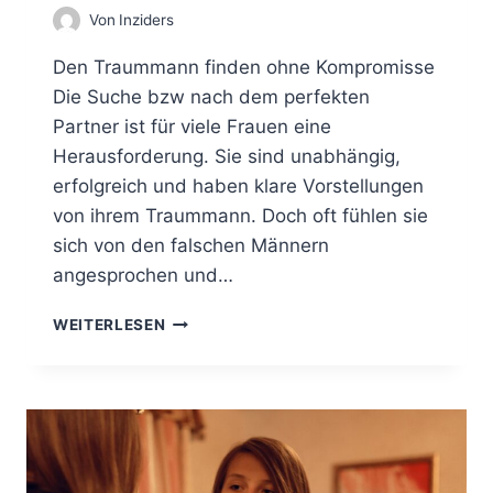
Von
Inziders
E
N
Den Traummann finden ohne Kompromisse
P
A
Die Suche bzw nach dem perfekten
R
Partner ist für viele Frauen eine
T
Herausforderung. Sie sind unabhängig,
N
E
erfolgreich und haben klare Vorstellungen
R
von ihrem Traummann. Doch oft fühlen sie
S
sich von den falschen Männern
C
angesprochen und…
H
A
E
F
WEITERLESEN
R
T
F
O
L
G
R
E